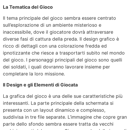
La Tematica del Gioco
Il tema principale del gioco sembra essere centrato
sull’esplorazione di un ambiente misterioso e
inaccessibile, dove il giocatore dovrà attraversare
diverse fasi di cattura della preda. Il design grafico è
ricco di dettagli con una colorazione fredda ed
ipnotizzante che riesce a trasportarti subito nel mondo
del gioco. I personaggi principali del gioco sono quelli
dei soldati, i quali dovranno lavorare insieme per
completare la loro missione.
Il Design e gli Elementi di Giocata
La grafica del gioco è una delle sue caratteristiche più
interessanti. La parte principale della schermata si
presenta con un layout dinamico e complesso,
suddivisa in tre file separate. L’immagine che copre gran
parte dello sfondo sembra essere tratta da vecchi