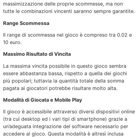
massimizzazione delle proprie scommesse, ma non
tutte le combinazioni vincenti saranno sempre garantite.
Range Scommessa
Il range di scommessa nel gioco è compreso tra 0.02 e
10 euro.
Massimo Risultato di Vincita
La massima vincita possibile in questo gioco sembra
essere abbastanza bassa, rispetto a quella dei giochi
più popolari; tuttavia la quantità totale della somma
pagata ai giocatori potrebbe risultare molto alta.
Modalità di Giocata e Mobile Play
Il gioco è accessibile attraverso diversi dispositivi online
(tra cui desktop ed i vari tipi di smartphone) grazie a
un’adeguata integrazione del software necessario per
accedere al gioco. Questa modalità è altresì inclusa