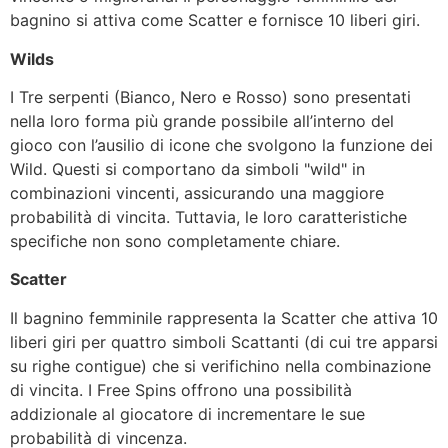
bagnino si attiva come Scatter e fornisce 10 liberi giri.
Wilds
I Tre serpenti (Bianco, Nero e Rosso) sono presentati
nella loro forma più grande possibile all’interno del
gioco con l’ausilio di icone che svolgono la funzione dei
Wild. Questi si comportano da simboli "wild" in
combinazioni vincenti, assicurando una maggiore
probabilità di vincita. Tuttavia, le loro caratteristiche
specifiche non sono completamente chiare.
Scatter
Il bagnino femminile rappresenta la Scatter che attiva 10
liberi giri per quattro simboli Scattanti (di cui tre apparsi
su righe contigue) che si verifichino nella combinazione
di vincita. I Free Spins offrono una possibilità
addizionale al giocatore di incrementare le sue
probabilità di vincenza.