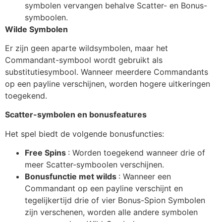
symbolen vervangen behalve Scatter- en Bonus-
symboolen.
Wilde Symbolen
Er zijn geen aparte wildsymbolen, maar het
Commandant-symbool wordt gebruikt als
substitutiesymbool. Wanneer meerdere Commandants
op een payline verschijnen, worden hogere uitkeringen
toegekend.
Scatter-symbolen en bonusfeatures
Het spel biedt de volgende bonusfuncties:
Free Spins
: Worden toegekend wanneer drie of
meer Scatter-symboolen verschijnen.
Bonusfunctie met wilds
: Wanneer een
Commandant op een payline verschijnt en
tegelijkertijd drie of vier Bonus-Spion Symbolen
zijn verschenen, worden alle andere symbolen