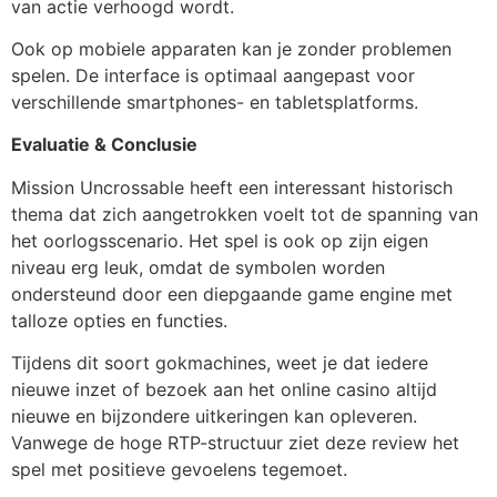
van actie verhoogd wordt.
Ook op mobiele apparaten kan je zonder problemen
spelen. De interface is optimaal aangepast voor
verschillende smartphones- en tabletsplatforms.
Evaluatie & Conclusie
Mission Uncrossable heeft een interessant historisch
thema dat zich aangetrokken voelt tot de spanning van
het oorlogsscenario. Het spel is ook op zijn eigen
niveau erg leuk, omdat de symbolen worden
ondersteund door een diepgaande game engine met
talloze opties en functies.
Tijdens dit soort gokmachines, weet je dat iedere
nieuwe inzet of bezoek aan het online casino altijd
nieuwe en bijzondere uitkeringen kan opleveren.
Vanwege de hoge RTP-structuur ziet deze review het
spel met positieve gevoelens tegemoet.