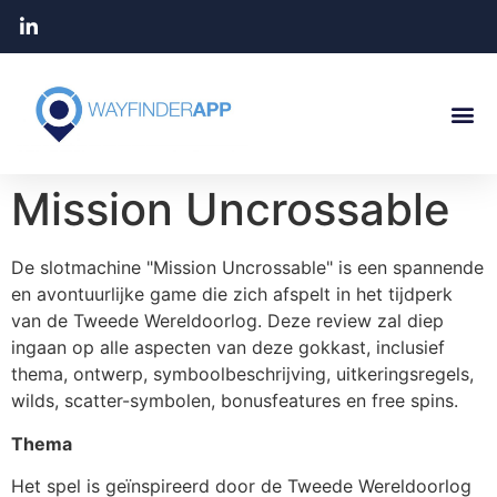
Mission Uncrossable
De slotmachine "Mission Uncrossable" is een spannende
en avontuurlijke game die zich afspelt in het tijdperk
van de Tweede Wereldoorlog. Deze review zal diep
ingaan op alle aspecten van deze gokkast, inclusief
thema, ontwerp, symboolbeschrijving, uitkeringsregels,
wilds, scatter-symbolen, bonusfeatures en free spins.
Thema
Het spel is geïnspireerd door de Tweede Wereldoorlog