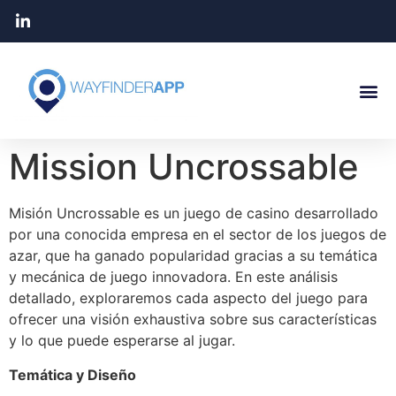
Mission Uncrossable
Misión Uncrossable es un juego de casino desarrollado
por una conocida empresa en el sector de los juegos de
azar, que ha ganado popularidad gracias a su temática
y mecánica de juego innovadora. En este análisis
detallado, exploraremos cada aspecto del juego para
ofrecer una visión exhaustiva sobre sus características
y lo que puede esperarse al jugar.
Temática y Diseño