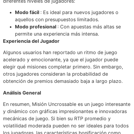
diferentes niveles de jugadores:
Modo fácil
: Es ideal para nuevos jugadores o
aquellos con presupuestos limitados.
Modo profesional
: Con apuestas más altas se
permite una experiencia más intensa.
Experiencia del Jugador
Algunos usuarios han reportado un ritmo de juego
acelerado y emocionante, ya que el jugador puede
elegir qué misiones completar primero. Sin embargo,
otros jugadores consideran la probabilidad de
obtención de premios demasiado baja a largo plazo.
Análisis General
En resumen, Misión Uncrossable es un juego interesante
y dinámico con gráficas impresionantes e innovadoras
mecánicas de juego. Si bien su RTP promedio y
volatilidad moderada pueden no ser ideales para todos
los jugadores, las características bonificación como