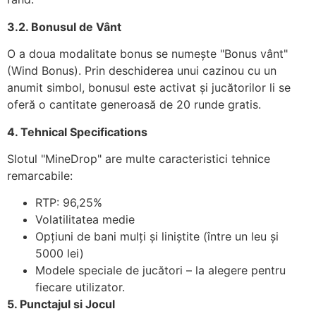
3.2. Bonusul de Vânt
O a doua modalitate bonus se numește "Bonus vânt"
(Wind Bonus). Prin deschiderea unui cazinou cu un
anumit simbol, bonusul este activat și jucătorilor li se
oferă o cantitate generoasă de 20 runde gratis.
4. Tehnical Specifications
Slotul "MineDrop" are multe caracteristici tehnice
remarcabile:
RTP: 96,25%
Volatilitatea medie
Opțiuni de bani mulți și liniștite (între un leu și
5000 lei)
Modele speciale de jucători – la alegere pentru
fiecare utilizator.
5. Punctajul si Jocul