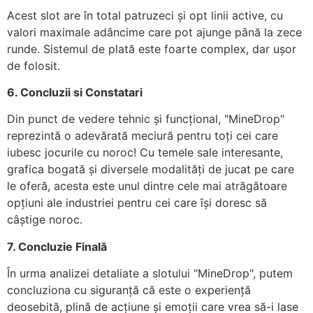
Acest slot are în total patruzeci și opt linii active, cu
valori maximale adâncime care pot ajunge până la zece
runde. Sistemul de plată este foarte complex, dar ușor
de folosit.
6. Concluzii si Constatari
Din punct de vedere tehnic și funcțional, "MineDrop"
reprezintă o adevărată meciură pentru toți cei care
iubesc jocurile cu noroc! Cu temele sale interesante,
grafica bogată și diversele modalități de jucat pe care
le oferă, acesta este unul dintre cele mai atrăgătoare
opțiuni ale industriei pentru cei care își doresc să
câștige noroc.
7. Concluzie Finală
În urma analizei detaliate a slotului "MineDrop", putem
concluziona cu siguranță că este o experiență
deosebită, plină de acțiune și emoții care vrea să-i lase