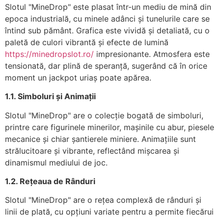
Slotul "MineDrop" este plasat într-un mediu de mină din
epoca industrială, cu minele adânci și tunelurile care se
întind sub pământ. Grafica este vividă și detaliată, cu o
paletă de culori vibrantă și efecte de lumină
https://minedropslot.ro/
impresionante. Atmosfera este
tensionată, dar plină de speranță, sugerând că în orice
moment un jackpot uriaș poate apărea.
1.1. Simboluri și Animații
Slotul "MineDrop" are o colecție bogată de simboluri,
printre care figurinele minerilor, mașinile cu abur, piesele
mecanice și chiar șantierele miniere. Animațiile sunt
strălucitoare și vibrante, reflectând mișcarea și
dinamismul mediului de joc.
1.2. Rețeaua de Rânduri
Slotul "MineDrop" are o rețea complexă de rânduri și
linii de plată, cu opțiuni variate pentru a permite fiecărui