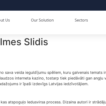
ut Us
Our Solution
Sectors
lmes Slidis
 no sava veida ieguldījumu spēliem, kuru galvenais temats ir
 daudzos interneta kazino, tostarp tiek piedāvāti gan angļu v
sadažojums ir īpaši izdevīgs Latvijas iedzīvotājiem.
kas atspoguļo ledusvirsa process. Dizaina autori ir strādāju