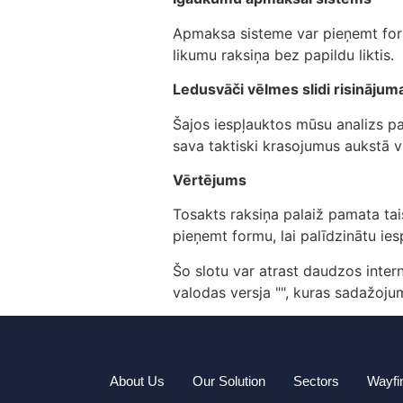
Apmaksa sisteme var pieņemt form
likumu raksiņa bez papildu liktis.
Ledusvāči vēlmes slidi risinājum
Šajos iespļauktos mūsu analizs p
sava taktiski krasojumus aukstā vi
Vērtējums
Tosakts raksiņa palaiž pamata tai
pieņemt formu, lai palīdzinātu ie
Šo slotu var atrast daudzos intern
valodas versja "", kuras sadažojum
About Us
Our Solution
Sectors
Wayfi