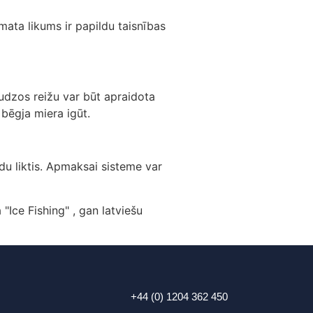
ata likums ir papildu taisnības
udzos reižu var būt apraidota
 bēgja miera igūt.
du liktis. Apmaksai sisteme var
"Ice Fishing" , gan latviešu
+44 (0) 1204 362 450