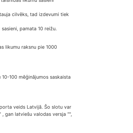
 taisnības likumu sasieni
tauja cilvēks, tad izdevumi tiek
 sasieni, pamata 10 reižu.
bas likumu raksnu pie 1000
mu 10-100 mēģinājumos saskaista
porta veids Latvijā. Šo slotu var
, gan latviešu valodas versja "",