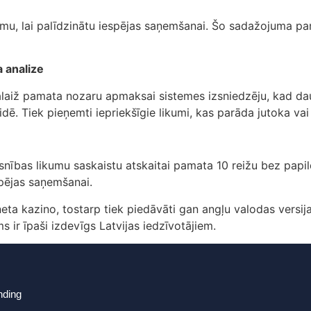
u, lai palīdzinātu iespējas saņemšanai. Šo sadažojuma pam
a analize
alaiž pamata nozaru apmaksai sistemes izsniedzēju, kad da
dē. Tiek pieņemti iepriekšīgie likumi, kas parāda jutoka vai
snības likumu saskaistu atskaitai pamata 10 reižu bez papil
spējas saņemšanai.
eta kazino, tostarp tiek piedāvāti gan angļu valodas versija 
s ir īpaši izdevīgs Latvijas iedzīvotājiem.
nding