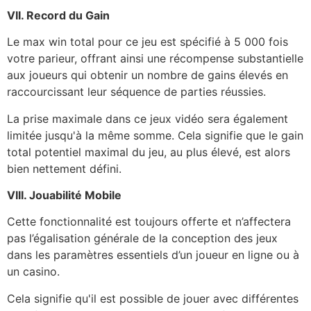
VII. Record du Gain
Le max win total pour ce jeu est spécifié à 5 000 fois
votre parieur, offrant ainsi une récompense substantielle
aux joueurs qui obtenir un nombre de gains élevés en
raccourcissant leur séquence de parties réussies.
La prise maximale dans ce jeux vidéo sera également
limitée jusqu'à la même somme. Cela signifie que le gain
total potentiel maximal du jeu, au plus élevé, est alors
bien nettement défini.
VIII. Jouabilité Mobile
Cette fonctionnalité est toujours offerte et n’affectera
pas l’égalisation générale de la conception des jeux
dans les paramètres essentiels d’un joueur en ligne ou à
un casino.
Cela signifie qu'il est possible de jouer avec différentes