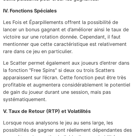
IV. Fonctions Spéciales
Les Fois et Éparpillements offrent la possibilité de
lancer un bonus gagnant et d’améliorer ainsi le taux de
victoire sur une rotation donnée. Cependant, il faut
mentionner que cette caractéristique est relativement
rare dans ce jeu en particulier.
Le Scatter permet également aux joueurs d’entrer dans
la fonction "Free Spins" si deux ou trois Scatters
apparaissent sur l’écran. Cette fonction peut être très
profitable et augmentera considérablement le potentiel
de gain du joueur durant une session, mais pas
systématiquement.
V. Taux de Retour (RTP) et Volatilités
Lorsque nous analysons le jeu au sens large, les
possibilités de gagner sont réellement dépendantes des