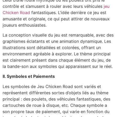
contrôle et s’amusent à rouler avec leurs véhicules
jeu
Chicken Road
fantastiques. L’idée derrière ce jeu est
amusante et originale, ce qui peut attirer de nouveaux
joueurs enthousiastes.
La conception visuelle du jeu est remarquable, avec des
graphismes éclatants et une animation dynamique. Les
illustrations sont détaillées et colorées, offrant un
environnement agréable à explorer. Le thème principal
est clairement présent dans chaque élément du jeu, de
la bande-son aux symboles qui apparaissent sur le réel.
II. Symboles et Paiements
Les symboles de Jeu Chicken Road sont variés et
représentent différentes sortes d’objets liés au thème
principal : des poulets, des véhicules fantastiques, des
cartouches de roue à disque, etc. Chaque symbole a
son propre taux de paiement, qui varie en fonction du