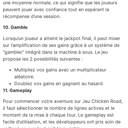
une moyenne normale, ce qui signifie que les joueurs
peuvent jouer avec confiance tout en espérant la
récompense d’une session.
10. Gamble
Lorsqu’un joueur a atteint le jackpot final, il peut miser
sur l’amplification de ses gains grâce à un système de
"gambler" intégré dans la machine à sous. Le jeu
propose les 2 possibilités suivantes :
Multipliez vos gains avec un multiplicateur
aléatoire.
Doublez vos gains en gagnant au hasard.
11. Gameplay
Pour commencer votre aventure sur Jeu Chicken Road,
il faut sélectionner le nombre de lignes actives et le
montant de la mise à chaque tour. Le gameplay est
facile d’utilisation, et les développeurs ont pris soin de