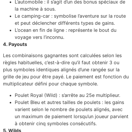
L’automobile : il s’agit d’un des bonus spéciaux de
la machine à sous.
Le camping-car : symbolise l’aventure sur la route
et peut déclencher différents types de gains.
L’ocean en fin de ligne : représente le bout du
voyage vers l’inconnu.
4. Payouts
Les combinaisons gagnantes sont calculées selon les
règles habituelles, c’est-à-dire qu’il faut obtenir 3 ou
plus symboles identiques alignés d’une rangée sur la
grille de jeu pour être payé. Le paiement est fonction du
multiplicateur défini pour chaque symbole.
Poulet Royal (Wild) : s’arrête au 25e multiplieur.
Poulet Bleu et autres tailles de poulets : les gains
varient selon le nombre de poulets alignés, avec
un maximum de paiement lorsqu’un joueur parvient
à obtenir cinq symboles consécutifs.
5. Wilds