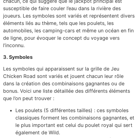
chacun, ce qui suggère que le jackpot principal est
susceptible de faire couler l’eau dans la rivière des
joueurs. Les symboles sont variés et représentent divers
éléments liés au thème, tels que les poulets, les
automobiles, les camping-cars et même un océan en fin
de ligne, pour évoquer le concept du voyage vers
l’inconnu.
3. Symboles
Les symboles qui apparaissent sur la grille de Jeu
Chicken Road sont variés et jouent chacun leur rôle
dans la création des combinaisons gagnantes ou de
bonus. Voici une liste détaillée des différents éléments
que l’on peut trouver :
Les poulets (5 différentes tailles) : ces symboles
classiques forment les combinaisons gagnantes, et
le plus important est celui du poulet royal qui sert
également de Wild.