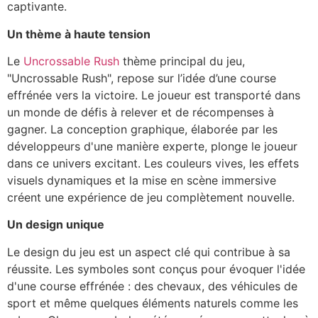
captivante.
Un thème à haute tension
Le
Uncrossable Rush
thème principal du jeu,
"Uncrossable Rush", repose sur l’idée d’une course
effrénée vers la victoire. Le joueur est transporté dans
un monde de défis à relever et de récompenses à
gagner. La conception graphique, élaborée par les
développeurs d'une manière experte, plonge le joueur
dans ce univers excitant. Les couleurs vives, les effets
visuels dynamiques et la mise en scène immersive
créent une expérience de jeu complètement nouvelle.
Un design unique
Le design du jeu est un aspect clé qui contribue à sa
réussite. Les symboles sont conçus pour évoquer l'idée
d'une course effrénée : des chevaux, des véhicules de
sport et même quelques éléments naturels comme les