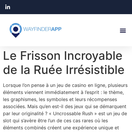
Le Frisson Incroyable
de la Ruée Irrésistible
Lorsque l’on pense à un jeu de casino en ligne, plusieurs
éléments viennent immédiatement à l’esprit : le thème,
les graphismes, les symboles et leurs récompenses
associées. Mais qu’en est-il des jeux qui se démarquent
par leur originalité ? « Uncrossable Rush » est un jeu de
slot qui s’avère être l’un de ces cas rares où les
éléments combinés créent une expérience unique et