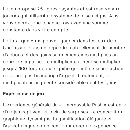
Le jeu propose 25 lignes payantes et est réservé aux
joueurs qui utilisent un système de mise unique. Ainsi,
vous devrez jouer chaque fois avec une somme
constante dans votre compte.
Le total que vous pouvez gagner dans les jeux de «
Uncrossable Rush » dépendra naturellement du nombre
d'actions et des gains supplémentaires multipliés au
cours de la partie. Le multiplicateur peut se multiplier
jusqu’à 100 fois, ce qui signifie que même si une action
ne donne pas beaucoup d’argent directement, le
multiplicateur augmente considérablement les gains.
Expérience de jeu
L'expérience générale du « Uncrossable Rush » est celle
d'un jeu captivant et plein de surprises. La conception
graphique dynamique, la gamification élégante et
l’aspect unique combinent pour créer un expérience