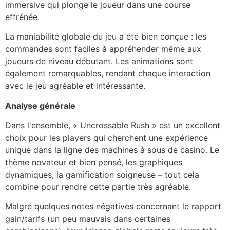
immersive qui plonge le joueur dans une course
effrénée.
La maniabilité globale du jeu a été bien conçue : les
commandes sont faciles à appréhender même aux
joueurs de niveau débutant. Les animations sont
également remarquables, rendant chaque interaction
avec le jeu agréable et intéressante.
Analyse générale
Dans l'ensemble, « Uncrossable Rush » est un excellent
choix pour les players qui cherchent une expérience
unique dans la ligne des machines à sous de casino. Le
thème novateur et bien pensé, les graphiques
dynamiques, la gamification soigneuse – tout cela
combine pour rendre cette partie très agréable.
Malgré quelques notes négatives concernant le rapport
gain/tarifs (un peu mauvais dans certaines