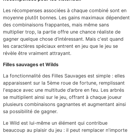
Les récompenses associées à chaque combiné sont en
moyenne plutôt bonnes. Les gains maximaux dépendent
des combinaisons frappantes, mais même sans
multiplier trop, la partie offre une chance réaliste de
gagner quelque chose d’intéressant. Mais c'est quand
les caractères spéciaux entrent en jeu que le jeu se
révèle être vraiment attrayant.
Filles sauvages et Wilds
La fonctionnalité des Filles Sauvages est simple : elles
apparaissent sur la 5ème roue de fortune, remplissant
l'espace avec une multitude d’arbre en feu. Les arbrés
se multiplient ainsi sur le jeu, offrant à chaque joueur
plusieurs combinaisons gagnantes et augmentant ainsi
sa possibilité de gagner.
Le Wild est lui-même un élément qui contribue
beaucoup au plaisir du jeu : il peut remplacer n'importe