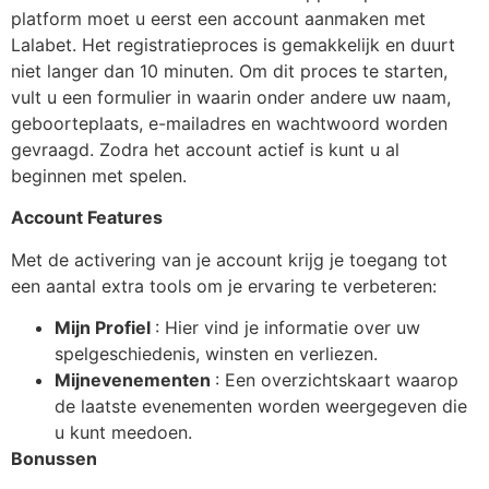
platform moet u eerst een account aanmaken met
Lalabet. Het registratieproces is gemakkelijk en duurt
niet langer dan 10 minuten. Om dit proces te starten,
vult u een formulier in waarin onder andere uw naam,
geboorteplaats, e-mailadres en wachtwoord worden
gevraagd. Zodra het account actief is kunt u al
beginnen met spelen.
Account Features
Met de activering van je account krijg je toegang tot
een aantal extra tools om je ervaring te verbeteren:
Mijn Profiel
: Hier vind je informatie over uw
spelgeschiedenis, winsten en verliezen.
Mijnevenementen
: Een overzichtskaart waarop
de laatste evenementen worden weergegeven die
u kunt meedoen.
Bonussen