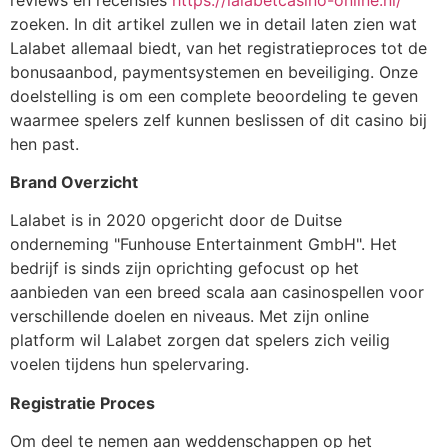
zoeken. In dit artikel zullen we in detail laten zien wat
Lalabet allemaal biedt, van het registratieproces tot de
bonusaanbod, paymentsystemen en beveiliging. Onze
doelstelling is om een complete beoordeling te geven
waarmee spelers zelf kunnen beslissen of dit casino bij
hen past.
Brand Overzicht
Lalabet is in 2020 opgericht door de Duitse
onderneming "Funhouse Entertainment GmbH". Het
bedrijf is sinds zijn oprichting gefocust op het
aanbieden van een breed scala aan casinospellen voor
verschillende doelen en niveaus. Met zijn online
platform wil Lalabet zorgen dat spelers zich veilig
voelen tijdens hun spelervaring.
Registratie Proces
Om deel te nemen aan weddenschappen op het