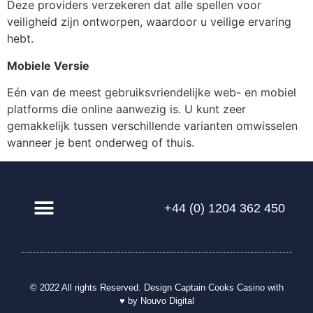
Deze providers verzekeren dat alle spellen voor
veiligheid zijn ontworpen, waardoor u veilige ervaring
hebt.
Mobiele Versie
Eén van de meest gebruiksvriendelijke web- en mobiel
platforms die online aanwezig is. U kunt zeer
gemakkelijk tussen verschillende varianten omwisselen
wanneer je bent onderweg of thuis.
+44 (0) 1204 362 450
Our Solution
© 2022 All rights Reserved. Design
Captain Cooks Casino
with
♥ by Nouvo Digital