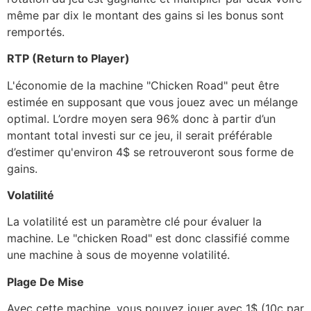
même par dix le montant des gains si les bonus sont
remportés.
RTP (Return to Player)
L'économie de la machine "Chicken Road" peut être
estimée en supposant que vous jouez avec un mélange
optimal. L’ordre moyen sera 96% donc à partir d’un
montant total investi sur ce jeu, il serait préférable
d’estimer qu'environ 4$ se retrouveront sous forme de
gains.
Volatilité
La volatilité est un paramètre clé pour évaluer la
machine. Le "chicken Road" est donc classifié comme
une machine à sous de moyenne volatilité.
Plage De Mise
Avec cette machine, vous pouvez jouer avec 1$ (10c par