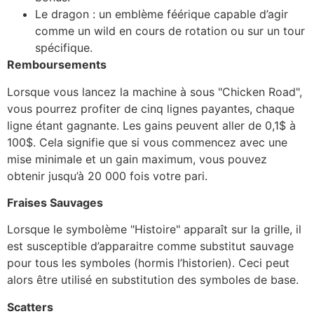
Le dragon : un emblème féérique capable d’agir
comme un wild en cours de rotation ou sur un tour
spécifique.
Remboursements
Lorsque vous lancez la machine à sous "Chicken Road",
vous pourrez profiter de cinq lignes payantes, chaque
ligne étant gagnante. Les gains peuvent aller de 0,1$ à
100$. Cela signifie que si vous commencez avec une
mise minimale et un gain maximum, vous pouvez
obtenir jusqu’à 20 000 fois votre pari.
Fraises Sauvages
Lorsque le symbolème "Histoire" apparaît sur la grille, il
est susceptible d’apparaitre comme substitut sauvage
pour tous les symboles (hormis l’historien). Ceci peut
alors être utilisé en substitution des symboles de base.
Scatters