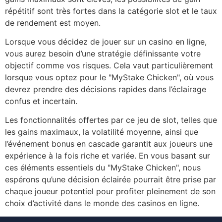
répétitif sont très fortes dans la catégorie slot et le taux
de rendement est moyen.
Lorsque vous décidez de jouer sur un casino en ligne,
vous aurez besoin d’une stratégie définissante votre
objectif comme vos risques. Cela vaut particulièrement
lorsque vous optez pour le "MyStake Chicken", où vous
devrez prendre des décisions rapides dans l’éclairage
confus et incertain.
Les fonctionnalités offertes par ce jeu de slot, telles que
les gains maximaux, la volatilité moyenne, ainsi que
l’événement bonus en cascade garantit aux joueurs une
expérience à la fois riche et variée. En vous basant sur
ces éléments essentiels du "MyStake Chicken", nous
espérons qu’une décision éclairée pourrait être prise par
chaque joueur potentiel pour profiter pleinement de son
choix d’activité dans le monde des casinos en ligne.