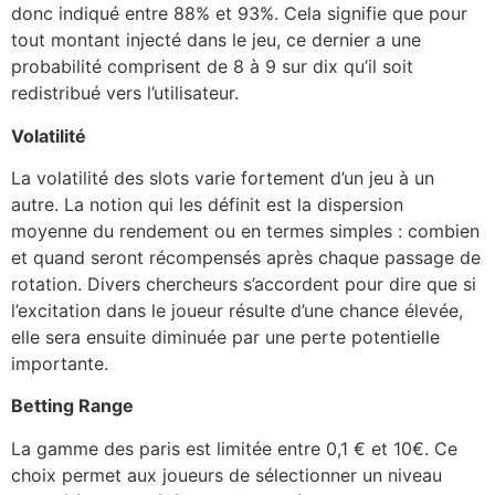
donc indiqué entre 88% et 93%. Cela signifie que pour
tout montant injecté dans le jeu, ce dernier a une
probabilité comprisent de 8 à 9 sur dix qu’il soit
redistribué vers l’utilisateur.
Volatilité
La volatilité des slots varie fortement d’un jeu à un
autre. La notion qui les définit est la dispersion
moyenne du rendement ou en termes simples : combien
et quand seront récompensés après chaque passage de
rotation. Divers chercheurs s’accordent pour dire que si
l’excitation dans le joueur résulte d’une chance élevée,
elle sera ensuite diminuée par une perte potentielle
importante.
Betting Range
La gamme des paris est limitée entre 0,1 € et 10€. Ce
choix permet aux joueurs de sélectionner un niveau