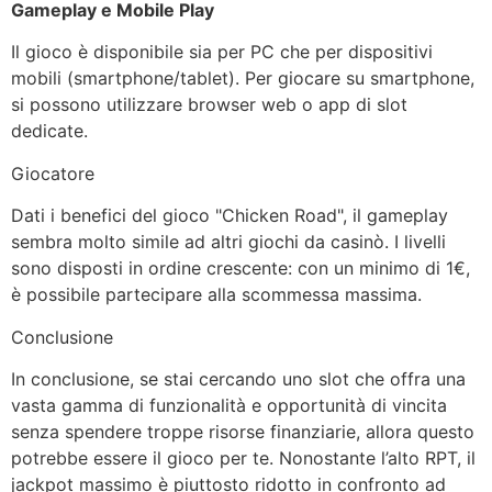
Gameplay e Mobile Play
Il gioco è disponibile sia per PC che per dispositivi
mobili (smartphone/tablet). Per giocare su smartphone,
si possono utilizzare browser web o app di slot
dedicate.
Giocatore
Dati i benefici del gioco "Chicken Road", il gameplay
sembra molto simile ad altri giochi da casinò. I livelli
sono disposti in ordine crescente: con un minimo di 1€,
è possibile partecipare alla scommessa massima.
Conclusione
In conclusione, se stai cercando uno slot che offra una
vasta gamma di funzionalità e opportunità di vincita
senza spendere troppe risorse finanziarie, allora questo
potrebbe essere il gioco per te. Nonostante l’alto RPT, il
jackpot massimo è piuttosto ridotto in confronto ad