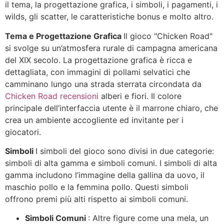
il tema, la progettazione grafica, i simboli, i pagamenti, i
wilds, gli scatter, le caratteristiche bonus e molto altro.
Tema e Progettazione Grafica
Il gioco "Chicken Road"
si svolge su un’atmosfera rurale di campagna americana
del XIX secolo. La progettazione grafica è ricca e
dettagliata, con immagini di pollami selvatici che
camminano lungo una strada sterrata circondata da
Chicken Road recensioni
alberi e fiori. Il colore
principale dell’interfaccia utente è il marrone chiaro, che
crea un ambiente accogliente ed invitante per i
giocatori.
Simboli
I simboli del gioco sono divisi in due categorie:
simboli di alta gamma e simboli comuni. I simboli di alta
gamma includono l’immagine della gallina da uovo, il
maschio pollo e la femmina pollo. Questi simboli
offrono premi più alti rispetto ai simboli comuni.
Simboli Comuni
: Altre figure come una mela, un