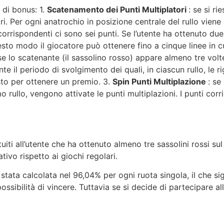
e di bonus: 1.
Scatenamento dei Punti Multiplatori
: se si ri
ri. Per ogni anatrochio in posizione centrale del rullo viene
 corrispondenti ci sono sei punti. Se l’utente ha ottenuto du
esto modo il giocatore può ottenere fino a cinque linee in c
 se lo scatenante (il sassolino rosso) appare almeno tre vo
nte il periodo di svolgimento dei quali, in ciascun rullo, le
sto per ottenere un premio. 3.
Spin Punti Multiplazione
: se
o rullo, vengono attivate le punti multiplazioni. I punti co
tuiti all’utente che ha ottenuto almeno tre sassolini rossi sul
tivo rispetto ai giochi regolari.
stata calcolata nel 96,04% per ogni ruota singola, il che si
ssibilità di vincere. Tuttavia se si decide di partecipare al