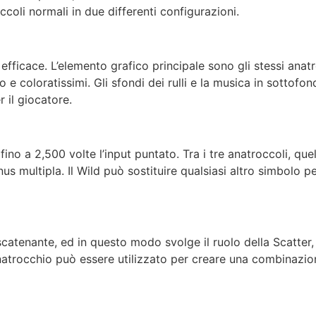
occoli normali in due differenti configurazioni.
efficace. L’elemento grafico principale sono gli stessi ana
 e coloratissimi. Gli sfondi dei rulli e la musica in sottof
 il giocatore.
ino a 2,500 volte l’input puntato. Tra i tre anatroccoli, que
nus multipla. Il Wild può sostituire qualsiasi altro simbolo
scatenante, ed in questo modo svolge il ruolo della Scatter
anatrocchio può essere utilizzato per creare una combinazion