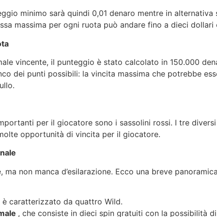
 punteggio minimo sarà quindi 0,01 denaro mentre in alternativ
ssa massima per ogni ruota può andare fino a dieci dollari 
ota
ale vincente, il punteggio è stato calcolato in 150.000 dena
lenco dei punti possibili: la vincita massima che potrebbe e
llo.
mportanti per il giocatore sono i sassolini rossi. I tre divers
lte opportunità di vincita per il giocatore.
inale
te, ma non manca d’esilarazione. Ecco una breve panoramica 
: è caratterizzato da quattro Wild.
imale
, che consiste in dieci spin gratuiti con la possibilità