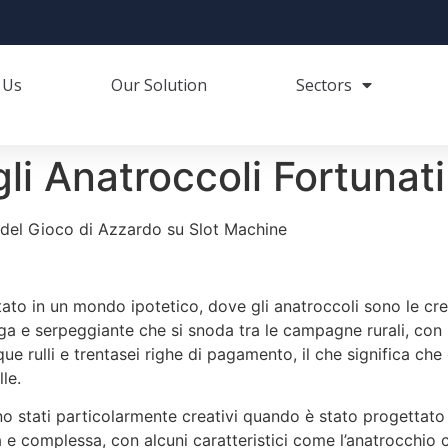
 Us
Our Solution
Sectors
li Anatroccoli Fortunati
del Gioco di Azzardo su Slot Machine
ato in un mondo ipotetico, dove gli anatroccoli sono le cre
ga e serpeggiante che si snoda tra le campagne rurali, co
ue rulli e trentasei righe di pagamento, il che significa che
lle.
no stati particolarmente creativi quando è stato progettato 
ta e complessa, con alcuni caratteristici come l’anatrocchio 