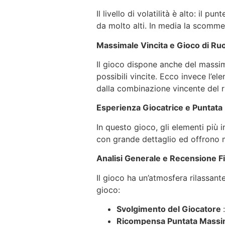
Il livello di volatilità è alto: il
da molto alti. In media la scomme
Massimale Vincita e Gioco di Ru
Il gioco dispone anche del massim
possibili vincite. Ecco invece l’e
dalla combinazione vincente del ru
Esperienza Giocatrice e Puntata
In questo gioco, gli elementi più i
con grande dettaglio ed offrono mo
Analisi Generale e Recensione F
Il gioco ha un’atmosfera rilassan
gioco:
Svolgimento del Giocatore
Ricompensa Puntata Mass