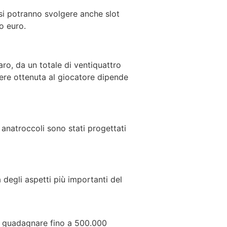
a si potranno svolgere anche slot
o euro.
ro, da un totale di ventiquattro
ssere ottenuta al giocatore dipende
i anatroccoli sono stati progettati
degli aspetti più importanti del
 di guadagnare fino a 500.000