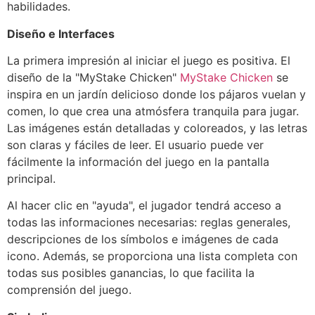
habilidades.
Diseño e Interfaces
La primera impresión al iniciar el juego es positiva. El
diseño de la "MyStake Chicken"
MyStake Chicken
se
inspira en un jardín delicioso donde los pájaros vuelan y
comen, lo que crea una atmósfera tranquila para jugar.
Las imágenes están detalladas y coloreados, y las letras
son claras y fáciles de leer. El usuario puede ver
fácilmente la información del juego en la pantalla
principal.
Al hacer clic en "ayuda", el jugador tendrá acceso a
todas las informaciones necesarias: reglas generales,
descripciones de los símbolos e imágenes de cada
icono. Además, se proporciona una lista completa con
todas sus posibles ganancias, lo que facilita la
comprensión del juego.