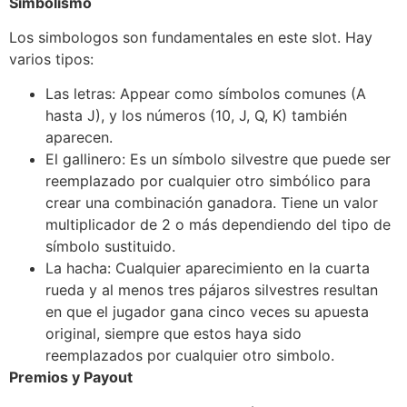
Simbolismo
Los simbologos son fundamentales en este slot. Hay
varios tipos:
Las letras: Appear como símbolos comunes (A
hasta J), y los números (10, J, Q, K) también
aparecen.
El gallinero: Es un símbolo silvestre que puede ser
reemplazado por cualquier otro simbólico para
crear una combinación ganadora. Tiene un valor
multiplicador de 2 o más dependiendo del tipo de
símbolo sustituido.
La hacha: Cualquier aparecimiento en la cuarta
rueda y al menos tres pájaros silvestres resultan
en que el jugador gana cinco veces su apuesta
original, siempre que estos haya sido
reemplazados por cualquier otro simbolo.
Premios y Payout