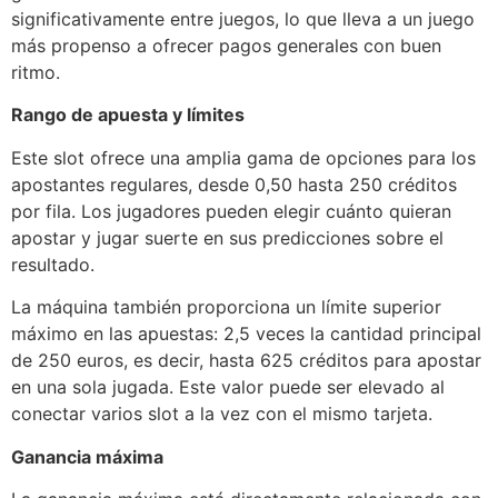
significativamente entre juegos, lo que lleva a un juego
más propenso a ofrecer pagos generales con buen
ritmo.
Rango de apuesta y límites
Este slot ofrece una amplia gama de opciones para los
apostantes regulares, desde 0,50 hasta 250 créditos
por fila. Los jugadores pueden elegir cuánto quieran
apostar y jugar suerte en sus predicciones sobre el
resultado.
La máquina también proporciona un límite superior
máximo en las apuestas: 2,5 veces la cantidad principal
de 250 euros, es decir, hasta 625 créditos para apostar
en una sola jugada. Este valor puede ser elevado al
conectar varios slot a la vez con el mismo tarjeta.
Ganancia máxima