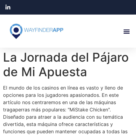
La Jornada del Pájaro
de Mi Apuesta
El mundo de los casinos en línea es vasto y lleno de
opciones para los jugadores apasionados. En este
artículo nos centraremos en una de las máquinas
tragaperras más populares: "MiStake Chicken".
Diseñado para atraer a la audiencia con su temática
divertida, esta máquina ofrece características y
funciones que pueden mantener ocupadas a todas las