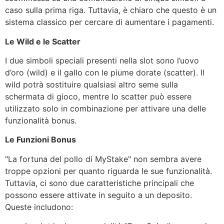
caso sulla prima riga. Tuttavia, è chiaro che questo è un
sistema classico per cercare di aumentare i pagamenti.
Le Wild e le Scatter
I due simboli speciali presenti nella slot sono l’uovo
d’oro (wild) e il gallo con le piume dorate (scatter). Il
wild potrà sostituire qualsiasi altro seme sulla
schermata di gioco, mentre lo scatter può essere
utilizzato solo in combinazione per attivare una delle
funzionalità bonus.
Le Funzioni Bonus
"La fortuna del pollo di MyStake" non sembra avere
troppe opzioni per quanto riguarda le sue funzionalità.
Tuttavia, ci sono due caratteristiche principali che
possono essere attivate in seguito a un deposito.
Queste includono: