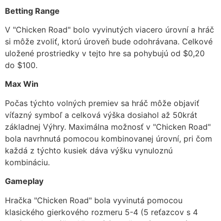
Betting Range
V "Chicken Road" bolo vyvinutých viacero úrovní a hráč
si môže zvoliť, ktorú úroveň bude odohrávana. Celkové
uložené prostriedky v tejto hre sa pohybujú od $0,20
do $100.
Max Win
Počas týchto volných premiev sa hráč môže objaviť
víťazný symboľ a celková výška dosiahol až 50krát
základnej Výhry. Maximálna možnosť v "Chicken Road"
bola navrhnutá pomocou kombinovanej úrovní, pri čom
každá z týchto kusiek dáva výšku vynuloznú
kombináciu.
Gameplay
Hračka "Chicken Road" bola vyvinutá pomocou
klasického gierkového rozmeru 5-4 (5 reťazcov s 4