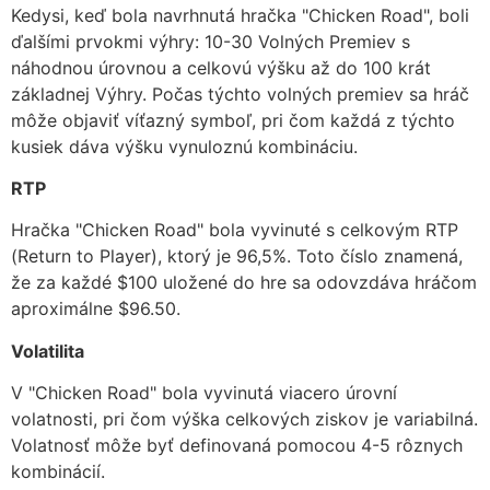
Kedysi, keď bola navrhnutá hračka "Chicken Road", boli
ďalšími prvokmi výhry: 10-30 Volných Premiev s
náhodnou úrovnou a celkovú výšku až do 100 krát
základnej Výhry. Počas týchto volných premiev sa hráč
môže objaviť víťazný symboľ, pri čom každá z týchto
kusiek dáva výšku vynuloznú kombináciu.
RTP
Hračka "Chicken Road" bola vyvinuté s celkovým RTP
(Return to Player), ktorý je 96,5%. Toto číslo znamená,
že za každé $100 uložené do hre sa odovzdáva hráčom
aproximálne $96.50.
Volatilita
V "Chicken Road" bola vyvinutá viacero úrovní
volatnosti, pri čom výška celkových ziskov je variabilná.
Volatnosť môže byť definovaná pomocou 4-5 rôznych
kombinácií.