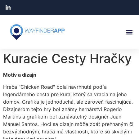
Kuracie Cesty Hračky
Motív a dizajn
Hrača "Chicken Road" bola navrhnutá podľa
legendárneho cesta pre kura, ktorý sa vracia na jeho
domov. Grafika je jednoduchá, ale zároveň fascinujúca.
Dizajnerom tejto hry bol známy hernárství Rogerio
Martins a grafikom bol uznávateľný designér Juan
Manuel Santos. Hoci sa dizajn môže zdáť prehnaným či
bezvýchodným, hrača má vlastnosti, ktoré sú skvelými
katalógovými prvokmi.