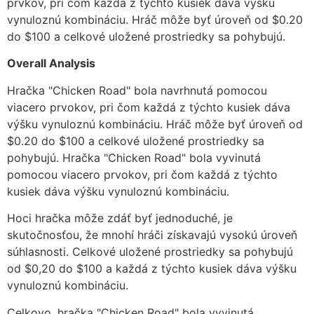
prvkov, pri čom každá z týchto kusiek dáva výšku
vynuloznú kombináciu. Hráč môže byť úroveň od $0.20
do $100 a celkové uložené prostriedky sa pohybujú.
Overall Analysis
Hračka "Chicken Road" bola navrhnutá pomocou
viacero prvokov, pri čom každá z týchto kusiek dáva
výšku vynuloznú kombináciu. Hráč môže byť úroveň od
$0.20 do $100 a celkové uložené prostriedky sa
pohybujú. Hračka "Chicken Road" bola vyvinutá
pomocou viacero prvokov, pri čom každá z týchto
kusiek dáva výšku vynuloznú kombináciu.
Hoci hračka môže zdáť byť jednoduché, je
skutočnosťou, že mnohí hráči získavajú vysokú úroveň
súhlasnosti. Celkové uložené prostriedky sa pohybujú
od $0,20 do $100 a každá z týchto kusiek dáva výšku
vynuloznú kombináciu.
Celkovo, hračka "Chicken Road" bola vyvinutá