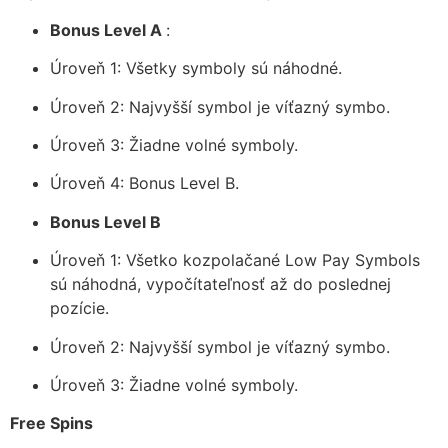
Bonus Level A
:
Úroveň 1: Všetky symboly sú náhodné.
Úroveň 2: Najvyšší symbol je víťazný symbo.
Úroveň 3: Žiadne volné symboly.
Úroveň 4: Bonus Level B.
Bonus Level B
Úroveň 1: Všetko kozpolačané Low Pay Symbols
sú náhodná, vypočítateľnosť až do poslednej
pozície.
Úroveň 2: Najvyšší symbol je víťazný symbo.
Úroveň 3: Žiadne volné symboly.
Free Spins