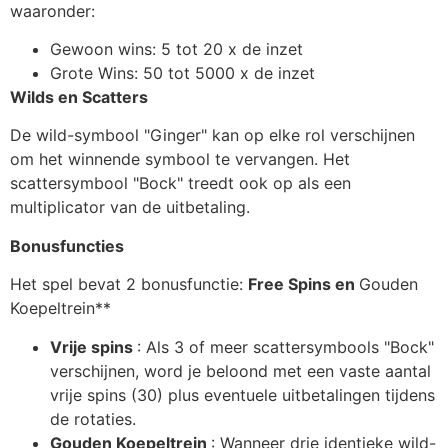
waaronder:
Gewoon wins: 5 tot 20 x de inzet
Grote Wins: 50 tot 5000 x de inzet
Wilds en Scatters
De wild-symbool "Ginger" kan op elke rol verschijnen
om het winnende symbool te vervangen. Het
scattersymbool "Bock" treedt ook op als een
multiplicator van de uitbetaling.
Bonusfuncties
Het spel bevat 2 bonusfunctie:
Free Spins en
Gouden
Koepeltrein**
Vrije spins
: Als 3 of meer scattersymbools "Bock"
verschijnen, word je beloond met een vaste aantal
vrije spins (30) plus eventuele uitbetalingen tijdens
de rotaties.
Gouden Koepeltrein
: Wanneer drie identieke wild-