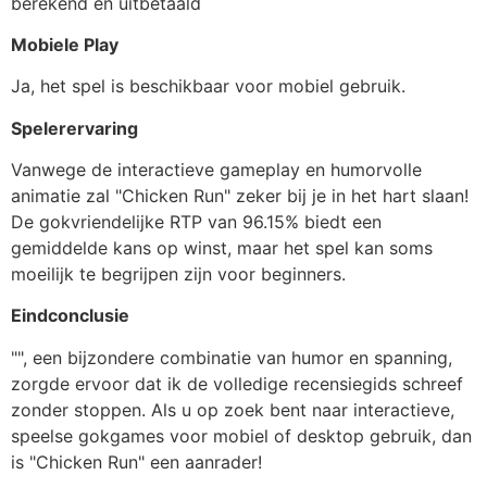
berekend en uitbetaald
Mobiele Play
Ja, het spel is beschikbaar voor mobiel gebruik.
Spelerervaring
Vanwege de interactieve gameplay en humorvolle
animatie zal "Chicken Run" zeker bij je in het hart slaan!
De gokvriendelijke RTP van 96.15% biedt een
gemiddelde kans op winst, maar het spel kan soms
moeilijk te begrijpen zijn voor beginners.
Eindconclusie
"", een bijzondere combinatie van humor en spanning,
zorgde ervoor dat ik de volledige recensiegids schreef
zonder stoppen. Als u op zoek bent naar interactieve,
speelse gokgames voor mobiel of desktop gebruik, dan
is "Chicken Run" een aanrader!