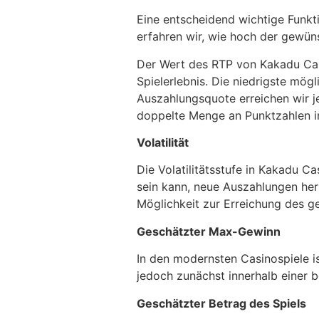
Eine entscheidend wichtige Funkti
erfahren wir, wie hoch der gewün
Der Wert des RTP von Kakadu Casi
Spielerlebnis. Die niedrigste mögl
Auszahlungsquote erreichen wir 
doppelte Menge an Punktzahlen i
Volatilität
Die Volatilitätsstufe in Kakadu Ca
sein kann, neue Auszahlungen he
Möglichkeit zur Erreichung des g
Geschätzter Max-Gewinn
In den modernsten Casinospiele is
jedoch zunächst innerhalb einer
Geschätzter Betrag des Spiels