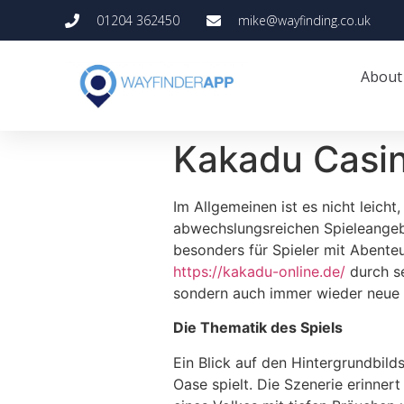
01204 362450
mike@wayfinding.co.uk
About
Kakadu Casi
Im Allgemeinen ist es nicht leicht
abwechslungsreichen Spieleangebo
besonders für Spieler mit Abenteu
https://kakadu-online.de/
durch se
sondern auch immer wieder neue 
Die Thematik des Spiels
Ein Blick auf den Hintergrundbilds
Oase spielt. Die Szenerie erinner