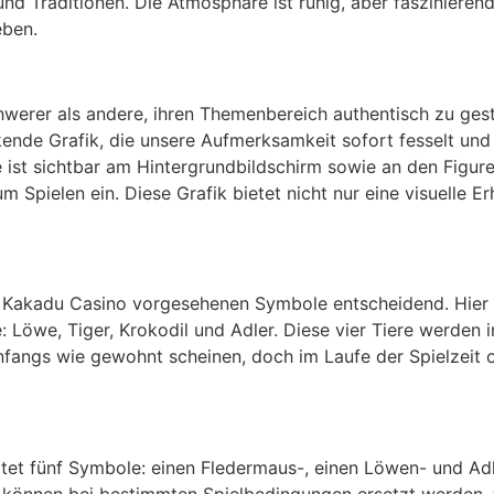
nd Traditionen. Die Atmosphäre ist ruhig, aber faszinierend 
eben.
hwerer als andere, ihren Themenbereich authentisch zu ge
ende Grafik, die unsere Aufmerksamkeit sofort fesselt und 
ist sichtbar am Hintergrundbildschirm sowie an den Figuren
Spielen ein. Diese Grafik bietet nicht nur eine visuelle E
on Kakadu Casino vorgesehenen Symbole entscheidend. Hier
 Löwe, Tiger, Krokodil und Adler. Diese vier Tiere werden 
fangs wie gewohnt scheinen, doch im Laufe der Spielzeit of
et fünf Symbole: einen Fledermaus-, einen Löwen- und Adl