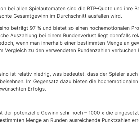
on bei allen Spielautomaten sind die RTP-Quote und ihre B
schte Gesamtgewinn im Durchschnitt ausfallen wird.
no beträgt 97 % und bietet so einen hochemotionalen Proz
iche Auszahlung bei einem Rundenverlust liegt ebenfalls rel
jedoch, wenn man innerhalb einer bestimmten Menge an ge
m Vergleich zu den verwendeten Rundenzahlen verbuchen 
sino ist relativ niedrig, was bedeutet, dass der Spieler auch
rbeisehnen. Im Gegensatz dazu bieten die hochemotionalen
ewünschten Erfolgs.
t der potenzielle Gewinn sehr hoch – 1000 x die eingesetz
 bestimmten Menge an Runden ausreichende Punktzahlen err