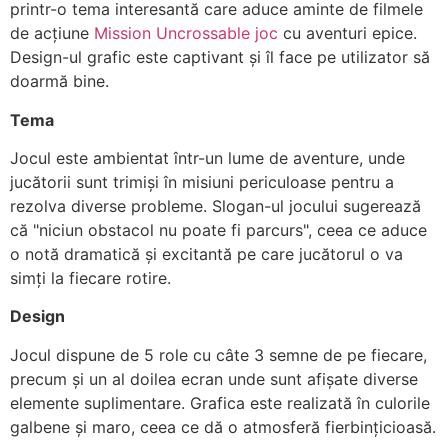
printr-o tema interesantă care aduce aminte de filmele
de acțiune
Mission Uncrossable joc
cu aventuri epice.
Design-ul grafic este captivant și îl face pe utilizator să
doarmă bine.
Tema
Jocul este ambientat într-un lume de aventure, unde
jucătorii sunt trimiși în misiuni periculoase pentru a
rezolva diverse probleme. Slogan-ul jocului sugerează
că "niciun obstacol nu poate fi parcurs", ceea ce aduce
o notă dramatică și excitantă pe care jucătorul o va
simți la fiecare rotire.
Design
Jocul dispune de 5 role cu câte 3 semne de pe fiecare,
precum și un al doilea ecran unde sunt afișate diverse
elemente suplimentare. Grafica este realizată în culorile
galbene și maro, ceea ce dă o atmosferă fierbințicioasă.