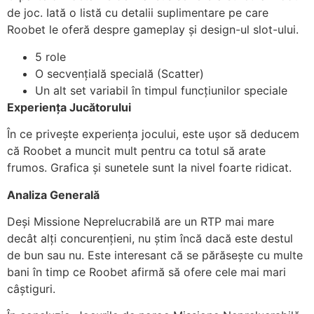
de joc. Iată o listă cu detalii suplimentare pe care
Roobet le oferă despre gameplay și design-ul slot-ului.
5 role
O secvențială specială (Scatter)
Un alt set variabil în timpul funcțiunilor speciale
Experiența Jucătorului
În ce privește experiența jocului, este ușor să deducem
că Roobet a muncit mult pentru ca totul să arate
frumos. Grafica și sunetele sunt la nivel foarte ridicat.
Analiza Generală
Deși Missione Neprelucrabilă are un RTP mai mare
decât alți concurențieni, nu știm încă dacă este destul
de bun sau nu. Este interesant că se părăsește cu multe
bani în timp ce Roobet afirmă să ofere cele mai mari
câștiguri.