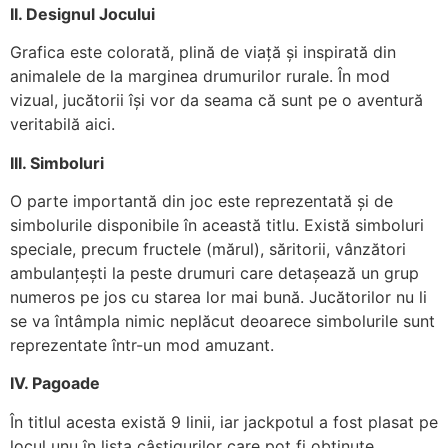
II. Designul Jocului
Grafica este colorată, plină de viață și inspirată din
animalele de la marginea drumurilor rurale. În mod
vizual, jucătorii își vor da seama că sunt pe o aventură
veritabilă aici.
III. Simboluri
O parte importantă din joc este reprezentată și de
simbolurile disponibile în această titlu. Există simboluri
speciale, precum fructele (mărul), săritorii, vânzători
ambulanțești la peste drumuri care detașează un grup
numeros pe jos cu starea lor mai bună. Jucătorilor nu li
se va întâmpla nimic neplăcut deoarece simbolurile sunt
reprezentate într-un mod amuzant.
IV. Pagoade
În titlul acesta există 9 linii, iar jackpotul a fost plasat pe
locul unu în lista câștigurilor care pot fi obținute.