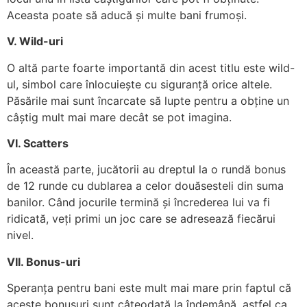
Aceasta poate să aducă și multe bani frumoși.
V. Wild-uri
O altă parte foarte importantă din acest titlu este wild-
ul, simbol care înlocuiește cu siguranță orice altele.
Păsările mai sunt încarcate să lupte pentru a obține un
câștig mult mai mare decât se pot imagina.
VI. Scatters
În această parte, jucătorii au dreptul la o rundă bonus
de 12 runde cu dublarea a celor douăsesteli din suma
banilor. Când jocurile termină și încrederea lui va fi
ridicată, veți primi un joc care se adresează fiecărui
nivel.
VII. Bonus-uri
Speranța pentru bani este mult mai mare prin faptul că
aceste bonusuri sunt câteodată la îndemână, astfel ca