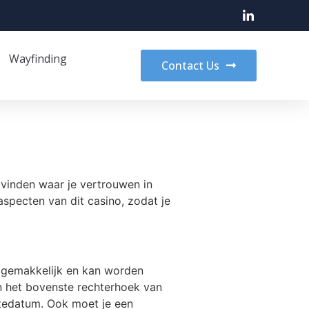
Wayfinding
Contact Us
e vinden waar je vertrouwen in
aspecten van dit casino, zodat je
l gemakkelijk en kan worden
in het bovenste rechterhoek van
rtedatum. Ook moet je een