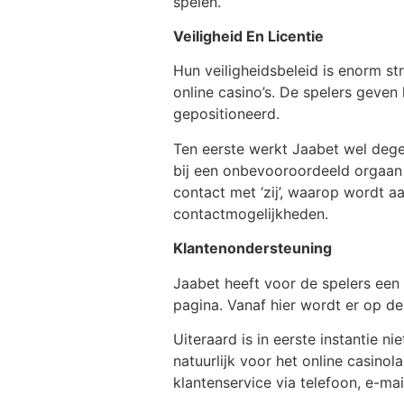
spelen.
Veiligheid En Licentie
Hun veiligheidsbeleid is enorm s
online casino’s. De spelers geve
gepositioneerd.
Ten eerste werkt Jaabet wel degeli
bij een onbevooroordeeld orgaan 
contact met ‘zij’, waarop wordt a
contactmogelijkheden.
Klantenondersteuning
Jaabet heeft voor de spelers een 
pagina. Vanaf hier wordt er op d
Uiteraard is in eerste instantie 
natuurlijk voor het online casino
klantenservice via telefoon, e-mai