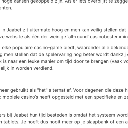
ge kansen gekoppeld zijn. Als er iets overblijft te zeggen
anten.
 in Jaabet zit uitermate hoog en men kan veilig stellen da
eze website als één der weinige ‘all-round’ casinobestemmi
a elke populaire casino-game biedt, waaronder alle bekend
g men stellen dat de spelervaring nog beter wordt dankzij 
 is naar een leuke manier om tijd door te brengen (vaak vo
elijk in worden verdiend.
r gebruikt als "het" alternatief. Voor degenen die deze hu
mobiele casino’s heeft opgesteld met een specifieke en ze
s bij Jaabet hun tijd besteden is omdat het systeem word
n tablets. Je hoeft dus nooit meer op je slaapbank of een 