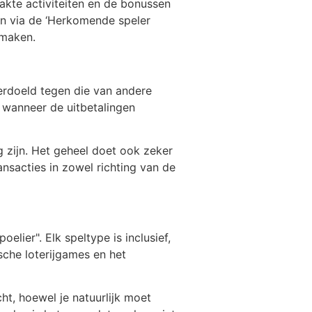
kte activiteiten en de bonussen
en via de ‘Herkomende speler
 maken.
nderdoeld tegen die van andere
r wanneer de uitbetalingen
 zijn. Het geheel doet ook zeker
nsacties in zowel richting van de
lier". Elk speltype is inclusief,
sche loterijgames en het
t, hoewel je natuurlijk moet