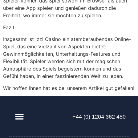
Spieler können das Spiel sowohl im Browser als auch
über eine App spielen und genießen dadurch die
Freiheit, wo immer sie möchten zu spielen.
Fazit
Insgesamt ist Izzi Casino ein atemberaubendes Online-
Spiel, das eine Vielzahl von Aspekten bietet:
Gewinnmöglichkeiten, Unterhaltungs-Features und
Flexibilität. Spieler werden sich mit der magischen
Atmosphäre des Spiels begeistern können und das
Gefühl haben, in einer faszinierenden Welt zu leben.
Wir hoffen Ihnen hat es bei unserem Artikel gut gefallen!
+44 (0) 1204 362 450