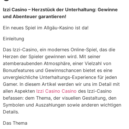
Izzi Casino – Herzstück der Unterhaltung: Gewinne
und Abenteuer garantieren!
Ein neues Spiel im Allgäu-Kasino ist da!
Einleitung
Das Izzi-Casino, ein modernes Online-Spiel, das die
Herzen der Spieler gewinnen wird. Mit seiner
atemberaubenden Atmosphäre, einer Vielzahl von
Bonusfeatures und Gewinnschancen bietet es eine
unvergleichliche Unterhaltungs-Experience für jeden
Gamer. In diesem Artikel werden wir uns im Detail mit
allen Aspekten
Izzi Casino Casino
des Izzi-Casino
befassen: dem Thema, der visuellen Gestaltung, den
Symbolen und Auszahlungen sowie anderen wichtigen
Details.
Das Thema