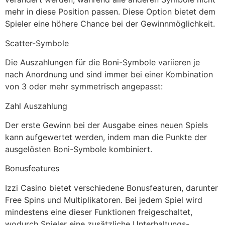
mehr in diese Position passen. Diese Option bietet dem
Spieler eine höhere Chance bei der Gewinnmöglichkeit.
Scatter-Symbole
Die Auszahlungen für die Boni-Symbole variieren je
nach Anordnung und sind immer bei einer Kombination
von 3 oder mehr symmetrisch angepasst:
Zahl Auszahlung
Der erste Gewinn bei der Ausgabe eines neuen Spiels
kann aufgewertet werden, indem man die Punkte der
ausgelösten Boni-Symbole kombiniert.
Bonusfeatures
Izzi Casino bietet verschiedene Bonusfeaturen, darunter
Free Spins und Multiplikatoren. Bei jedem Spiel wird
mindestens eine dieser Funktionen freigeschaltet,
wodurch Spieler eine zusätzliche Unterhaltungs-