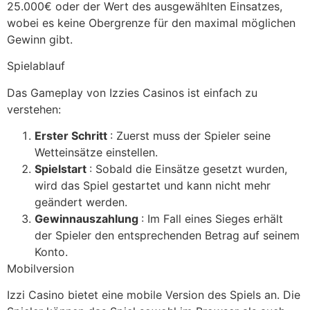
25.000€ oder der Wert des ausgewählten Einsatzes,
wobei es keine Obergrenze für den maximal möglichen
Gewinn gibt.
Spielablauf
Das Gameplay von Izzies Casinos ist einfach zu
verstehen:
Erster Schritt
: Zuerst muss der Spieler seine
Wetteinsätze einstellen.
Spielstart
: Sobald die Einsätze gesetzt wurden,
wird das Spiel gestartet und kann nicht mehr
geändert werden.
Gewinnauszahlung
: Im Fall eines Sieges erhält
der Spieler den entsprechenden Betrag auf seinem
Konto.
Mobilversion
Izzi Casino bietet eine mobile Version des Spiels an. Die