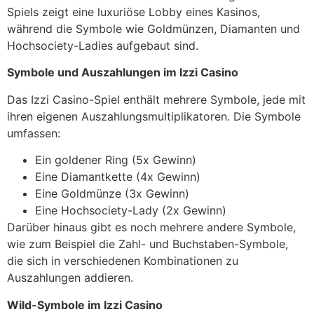
Spiels zeigt eine luxuriöse Lobby eines Kasinos,
während die Symbole wie Goldmünzen, Diamanten und
Hochsociety-Ladies aufgebaut sind.
Symbole und Auszahlungen im Izzi Casino
Das Izzi Casino-Spiel enthält mehrere Symbole, jede mit
ihren eigenen Auszahlungsmultiplikatoren. Die Symbole
umfassen:
Ein goldener Ring (5x Gewinn)
Eine Diamantkette (4x Gewinn)
Eine Goldmünze (3x Gewinn)
Eine Hochsociety-Lady (2x Gewinn)
Darüber hinaus gibt es noch mehrere andere Symbole,
wie zum Beispiel die Zahl- und Buchstaben-Symbole,
die sich in verschiedenen Kombinationen zu
Auszahlungen addieren.
Wild-Symbole im Izzi Casino