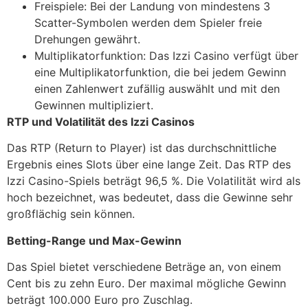
Freispiele: Bei der Landung von mindestens 3
Scatter-Symbolen werden dem Spieler freie
Drehungen gewährt.
Multiplikatorfunktion: Das Izzi Casino verfügt über
eine Multiplikatorfunktion, die bei jedem Gewinn
einen Zahlenwert zufällig auswählt und mit den
Gewinnen multipliziert.
RTP und Volatilität des Izzi Casinos
Das RTP (Return to Player) ist das durchschnittliche
Ergebnis eines Slots über eine lange Zeit. Das RTP des
Izzi Casino-Spiels beträgt 96,5 %. Die Volatilität wird als
hoch bezeichnet, was bedeutet, dass die Gewinne sehr
großflächig sein können.
Betting-Range und Max-Gewinn
Das Spiel bietet verschiedene Beträge an, von einem
Cent bis zu zehn Euro. Der maximal mögliche Gewinn
beträgt 100.000 Euro pro Zuschlag.