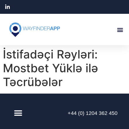
İstifadəçi Rəyləri:
Mostbet Yüklə ilə
Təcrübələr
+44 (0) 1204 362 450