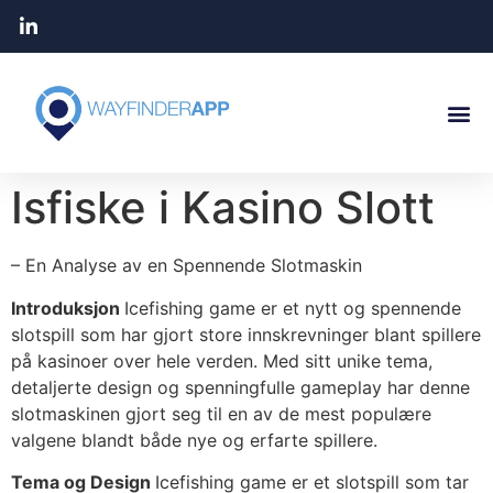
Isfiske i Kasino Slott
– En Analyse av en Spennende Slotmaskin
Introduksjon
Icefishing game er et nytt og spennende
slotspill som har gjort store innskrevninger blant spillere
på kasinoer over hele verden. Med sitt unike tema,
detaljerte design og spenningfulle gameplay har denne
slotmaskinen gjort seg til en av de mest populære
valgene blandt både nye og erfarte spillere.
Tema og Design
Icefishing game er et slotspill som tar