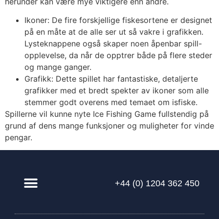
herunder kan være mye viktigere enn andre.
Ikoner: De fire forskjellige fiskesortene er designet
på en måte at de alle ser ut så vakre i grafikken.
Lysteknappene også skaper noen åpenbar spill-
opplevelse, da når de opptrer både på flere steder
og mange ganger.
Grafikk: Dette spillet har fantastiske, detaljerte
grafikker med et bredt spekter av ikoner som alle
stemmer godt overens med temaet om isfiske.
Spillerne vil kunne nyte Ice Fishing Game fullstendig på
grund af dens mange funksjoner og muligheter for vinde
pengar.
+44 (0) 1204 362 450