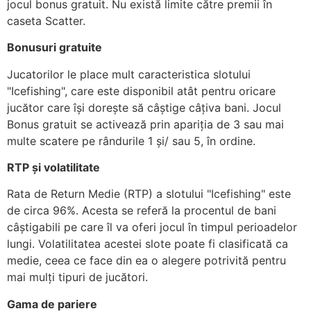
jocul bonus gratuit. Nu există limite către premii în
caseta Scatter.
Bonusuri gratuite
Jucatorilor le place mult caracteristica slotului
"Icefishing", care este disponibil atât pentru oricare
jucător care își dorește să câștige câțiva bani. Jocul
Bonus gratuit se activează prin apariția de 3 sau mai
multe scatere pe rândurile 1 și/ sau 5, în ordine.
RTP și volatilitate
Rata de Return Medie (RTP) a slotului "Icefishing" este
de circa 96%. Acesta se referă la procentul de bani
câștigabili pe care îl va oferi jocul în timpul perioadelor
lungi. Volatilitatea acestei slote poate fi clasificată ca
medie, ceea ce face din ea o alegere potrivită pentru
mai mulți tipuri de jucători.
Gama de pariere