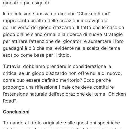
giocatori più esigenti.
In conclusione possiamo dire che "Chicken Road"
rappresenta un’altra delle creazioni meravigliose
dell’universo del gioco d’azzardo. Il fatto che le case da
gioco online siano ormai alla ricerca di nuove strategie
per attirare l’attenzione dei giocatori e aumentare i loro
guadagni è più che mai evidente nella scelta del tema
esotico come base per il titolo.
Tuttavia, dobbiamo prendere in considerazione la
critica: se un gioco d’azzardo non offre nulla di nuovo,
come può essere definito meritorio? Ecco perché
propongo una riflessione finale che deve costituire
l’estensione naturale dell’esplorazione del tema "Chicken
Road".
Conclusioni
Tornando al titolo originale e alle questioni specifiche