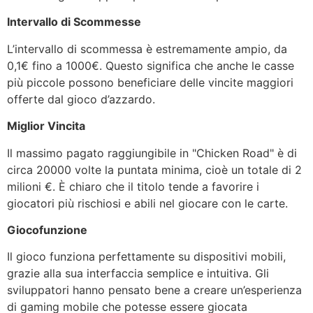
Intervallo di Scommesse
L’intervallo di scommessa è estremamente ampio, da
0,1€ fino a 1000€. Questo significa che anche le casse
più piccole possono beneficiare delle vincite maggiori
offerte dal gioco d’azzardo.
Miglior Vincita
Il massimo pagato raggiungibile in "Chicken Road" è di
circa 20000 volte la puntata minima, cioè un totale di 2
milioni €. È chiaro che il titolo tende a favorire i
giocatori più rischiosi e abili nel giocare con le carte.
Giocofunzione
Il gioco funziona perfettamente su dispositivi mobili,
grazie alla sua interfaccia semplice e intuitiva. Gli
sviluppatori hanno pensato bene a creare un’esperienza
di gaming mobile che potesse essere giocata