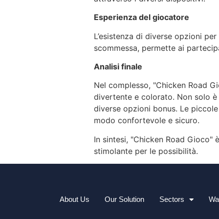
Esperienza del giocatore
L’esistenza di diverse opzioni per
scommessa, permette ai partecipan
Analisi finale
Nel complesso, "Chicken Road Gio
divertente e colorato. Non solo è 
diverse opzioni bonus. Le piccole
modo confortevole e sicuro.
In sintesi, "Chicken Road Gioco" è
stimolante per le possibilità.
About Us
Our Solution
Sectors
Wa