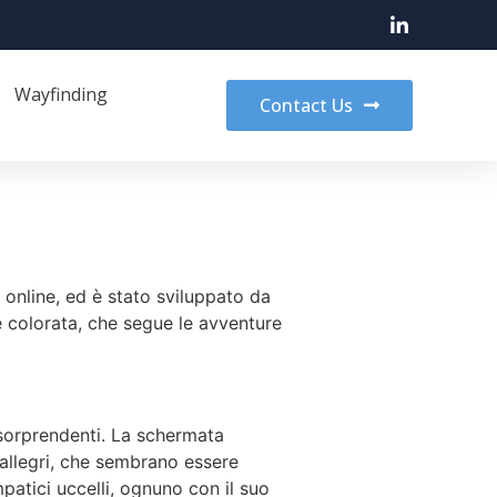
Wayfinding
Contact Us
 online, ed è stato sviluppato da
e colorata, che segue le avventure
i sorprendenti. La schermata
 allegri, che sembrano essere
patici uccelli, ognuno con il suo