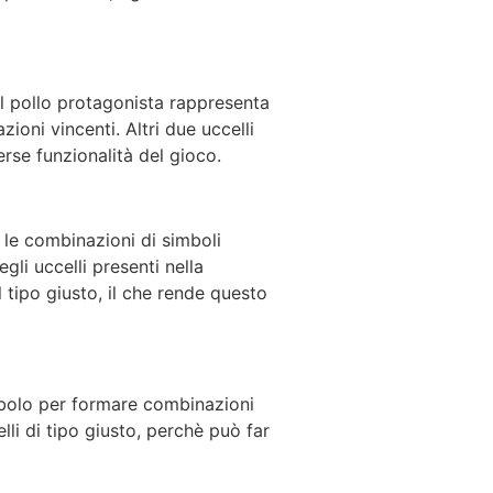
 Il pollo protagonista rappresenta
ioni vincenti. Altri due uccelli
se funzionalità del gioco.
 le combinazioni di simboli
gli uccelli presenti nella
 tipo giusto, il che rende questo
imbolo per formare combinazioni
li di tipo giusto, perchè può far