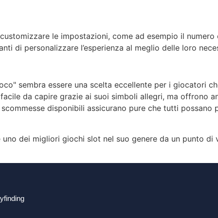
 customizzare le impostazioni, come ad esempio il numero di 
ti di personalizzare l’esperienza al meglio delle loro neces
co" sembra essere una scelta eccellente per i giocatori c
facile da capire grazie ai suoi simboli allegri, ma offrono 
 scommesse disponibili assicurano pure che tutti possano p
 uno dei migliori giochi slot nel suo genere da un punto di
yfinding