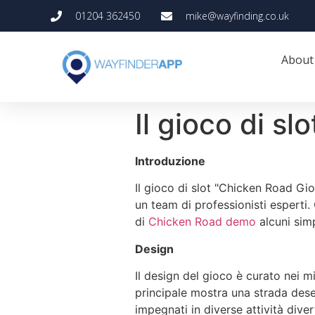
01204 362450
mike@wayfinding.co.uk
About
Il gioco di sl
Introduzione
Il gioco di slot "Chicken Road Gi
un team di professionisti esperti
di
Chicken Road demo
alcuni simp
Design
Il design del gioco è curato nei mi
principale mostra una strada deser
impegnati in diverse attività dive