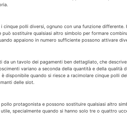
oria.
o i cinque polli diversi, ognuno con una funzione differente.
e può sostituire qualsiasi altro simbolo per formare combinaz
ando appaiono in numero sufficiente possono attivare diver
ti da un tavolo dei pagamenti ben dettagliato, che descrive
onoscimenti variano a seconda della quantità e della qualità de
 disponibile quando si riesce a racimolare cinque polli del
manti delle slot.
l pollo protagonista e possono sostituire qualsiasi altro s
utile, specialmente quando si hanno solo tre o quattro uccel