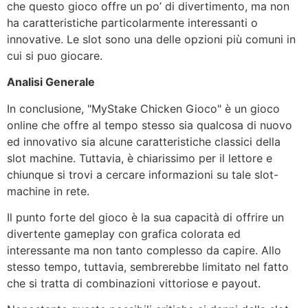
che questo gioco offre un po’ di divertimento, ma non
ha caratteristiche particolarmente interessanti o
innovative. Le slot sono una delle opzioni più comuni in
cui si puo giocare.
Analisi Generale
In conclusione, "MyStake Chicken Gioco" è un gioco
online che offre al tempo stesso sia qualcosa di nuovo
ed innovativo sia alcune caratteristiche classici della
slot machine. Tuttavia, è chiarissimo per il lettore e
chiunque si trovi a cercare informazioni su tale slot-
machine in rete.
Il punto forte del gioco è la sua capacità di offrire un
divertente gameplay con grafica colorata ed
interessante ma non tanto complesso da capire. Allo
stesso tempo, tuttavia, sembrerebbe limitato nel fatto
che si tratta di combinazioni vittoriose e payout.