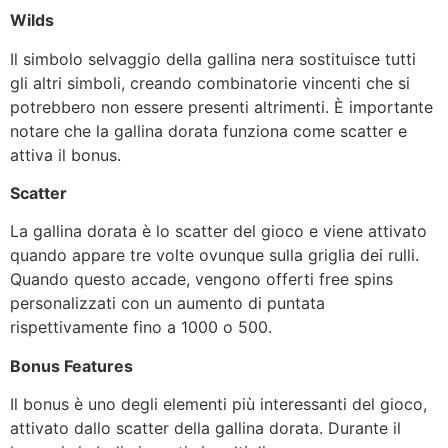
Wilds
Il simbolo selvaggio della gallina nera sostituisce tutti
gli altri simboli, creando combinatorie vincenti che si
potrebbero non essere presenti altrimenti. È importante
notare che la gallina dorata funziona come scatter e
attiva il bonus.
Scatter
La gallina dorata è lo scatter del gioco e viene attivato
quando appare tre volte ovunque sulla griglia dei rulli.
Quando questo accade, vengono offerti free spins
personalizzati con un aumento di puntata
rispettivamente fino a 1000 o 500.
Bonus Features
Il bonus è uno degli elementi più interessanti del gioco,
attivato dallo scatter della gallina dorata. Durante il