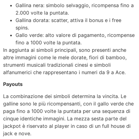
Gallina nera: simbolo selvaggio, ricompensa fino a
2.000 volte la puntata.
Gallina dorata: scatter, attiva il bonus e i free
spins.
Gallo verde: alto valore di pagamento, ricompense
fino a 1000 volte la puntata.
In aggiunta ai simboli principali, sono presenti anche
altre immagini come le mele dorate, fiori di bamboo,
strumenti musicali tradizionali cinesi e simboli
alfanumerici che rappresentano i numeri da 9 a Ace.
Payouts
La combinazione dei simboli determina la vincita. Le
galline sono le più ricompensanti, con il gallo verde che
paga fino a 1000 volte la puntata per una sequenza di
cinque identiche immagini. La mezza sesta parte del
jackpot è riservato al player in caso di un full house di
jack e nove.