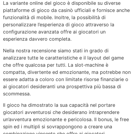
La variante online del gioco è disponibile su diverse
piattaforme di gioco da casinò ufficiali e fornisce anche
funzionalità di mobile. Inoltre, la possibilità di
personalizzare l’esperienza di gioco attraverso la
configurazione avanzata offre ai giocatori un
esperienza davvero completa.
Nella nostra recensione siamo stati in grado di
analizzare tutte le caratteristiche e il layout del game
che offre qualcosa per tutti. La slot-machine è
compatta, divertente ed emozionante, ma potrebbe non
essere adatta a coloro con limitate risorse finanziarie o
ai giocatori desideranti una prospettiva più bassa di
scommessa.
Il gioco ha dimostrato la sua capacità nel portare
giocatori avventurosi che desiderano intraprendere
un’avventura emozionante e pericolosa. Il bonus, le free
spin ed i multipli si sovrappongono a creare una
combinazione vincente che offre ai giocatori