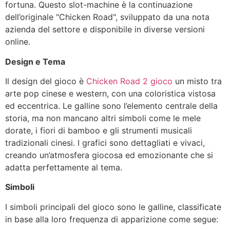
fortuna. Questo slot-machine è la continuazione
dell’originale "Chicken Road", sviluppato da una nota
azienda del settore e disponibile in diverse versioni
online.
Design e Tema
Il design del gioco è
Chicken Road 2 gioco
un misto tra
arte pop cinese e western, con una coloristica vistosa
ed eccentrica. Le galline sono l’elemento centrale della
storia, ma non mancano altri simboli come le mele
dorate, i fiori di bamboo e gli strumenti musicali
tradizionali cinesi. I grafici sono dettagliati e vivaci,
creando un’atmosfera giocosa ed emozionante che si
adatta perfettamente al tema.
Simboli
I simboli principali del gioco sono le galline, classificate
in base alla loro frequenza di apparizione come segue: