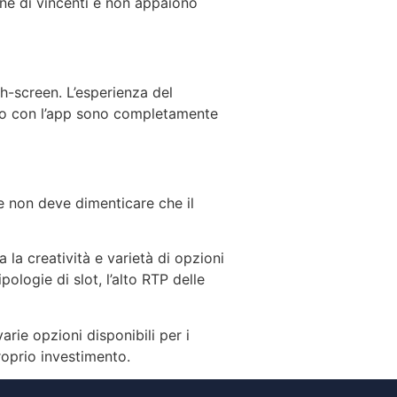
ne di vincenti e non appaiono
ch-screen. L’esperienza del
amo con l’app sono completamente
ente non deve dimenticare che il
 la creatività e varietà di opzioni
ologie di slot, l’alto RTP delle
arie opzioni disponibili per i
proprio investimento.