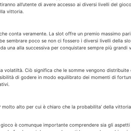
ranno all’utente di avere accesso ai diversi livelli del gioc
a vittoria.
che conta veramente. La slot offre un premio massimo pari 
sembrare poco se non ci fossero i diversi livelli della slot 
 da una alla successiva per conquistare sempre più grandi v
sa volatiltà. Ciò significa che le somme vengono distribuite
ssibilità di godere in modo equilibrato dei momenti di fortun
tivi.
molto alto per cui è chiaro che la probabilita’ della vittori
gioco è comunque importante comprendere sia gli aspetti te