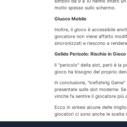
simboli da 9 a 10 hanno infatti 
molto spesso sullo schermo.
Giuoco Mobile
Inoltre, il gioco è accessibile anc
giocatore non viene affatto modi
sincronizzati e riescono a rendere
Gelido Pericolo: Rischio in Gioco
Il "pericolo" della slot, però è la 
gioco ha bisogno del proprio dena
In conclusione, "Icefishing Game" 
presentate sulle slot moderne. Se 
vincite fa sentire il giocatore più 
Ecco in sintesi alcune delle miglio
giocatori ci sono anche le scelte d