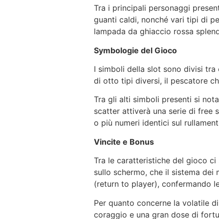
Tra i principali personaggi presen
guanti caldi, nonché vari tipi di 
lampada da ghiaccio rossa splend
Symbologie del Gioco
I simboli della slot sono divisi t
di otto tipi diversi, il pescatore 
Tra gli alti simboli presenti si n
scatter attiverà una serie di free 
o più numeri identici sul rullamen
Vincite e Bonus
Tra le caratteristiche del gioco c
sullo schermo, che il sistema dei 
(return to player), confermando l
Per quanto concerne la volatile di
coraggio e una gran dose di fort