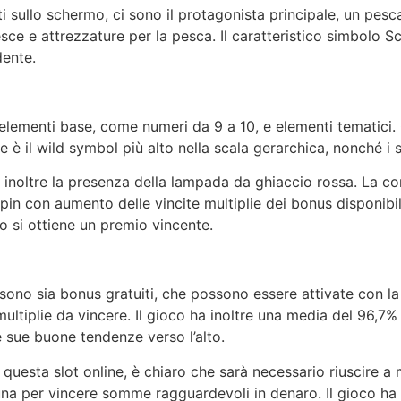
ti sullo schermo, ci sono il protagonista principale, un pes
pesce e attrezzature per la pesca. Il caratteristico simbolo 
ente.
ra elementi base, come numeri da 9 a 10, e elementi tematici.
che è il wild symbol più alto nella scala gerarchica, nonché i
ota inoltre la presenza della lampada da ghiaccio rossa. La 
spin con aumento delle vincite multiplie dei bonus disponibil
to si ottiene un premio vincente.
i sono sia bonus gratuiti, che possono essere attivate con la
multiplie da vincere. Il gioco ha inoltre una media del 96,7
e sue buone tendenze verso l’alto.
 questa slot online, è chiaro che sarà necessario riuscire a 
una per vincere somme ragguardevoli in denaro. Il gioco ha