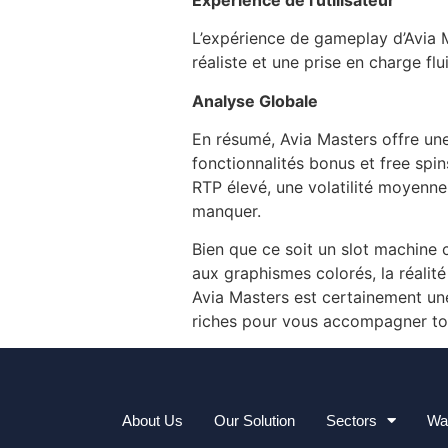
L’expérience de gameplay d’Avia Ma
réaliste et une prise en charge fl
Analyse Globale
En résumé, Avia Masters offre une
fonctionnalités bonus et free spin
RTP élevé, une volatilité moyenn
manquer.
Bien que ce soit un slot machine 
aux graphismes colorés, la réalité
Avia Masters est certainement un
riches pour vous accompagner tou
About Us
Our Solution
Sectors
Wa