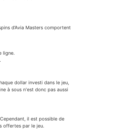
e spins d’Avia Masters comportent
 ligne.
.
aque dollar investi dans le jeu,
ine à sous n'est donc pas aussi
 Cependant, il est possible de
 offertes par le jeu.