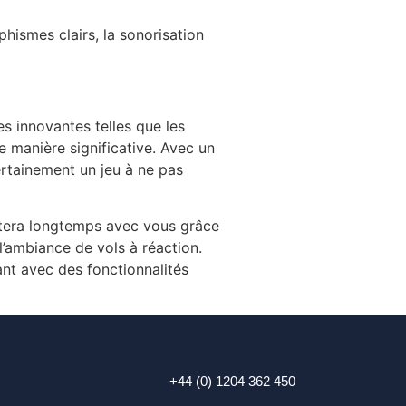
phismes clairs, la sonorisation
s innovantes telles que les
de manière significative. Avec un
rtainement un jeu à ne pas
estera longtemps avec vous grâce
l’ambiance de vols à réaction.
nt avec des fonctionnalités
+44 (0) 1204 362 450