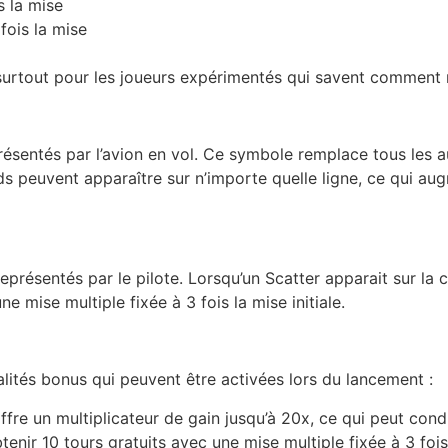
s la mise
fois la mise
 surtout pour les joueurs expérimentés qui savent comment 
résentés par l’avion en vol. Ce symbole remplace tous les
 peuvent apparaître sur n’importe quelle ligne, ce qui aug
eprésentés par le pilote. Lorsqu’un Scatter apparait sur la 
ne mise multiple fixée à 3 fois la mise initiale.
lités bonus qui peuvent être activées lors du lancement :
ffre un multiplicateur de gain jusqu’à 20x, ce qui peut cond
tenir 10 tours gratuits avec une mise multiple fixée à 3 fois 