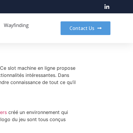
Wayfinding
Contact Us
 Ce slot machine en ligne propose
tionnalités intéressantes. Dans
endre connaissance de tout ce qu’il
ers
créé un environnement qui
e logo du jeu sont tous conçus