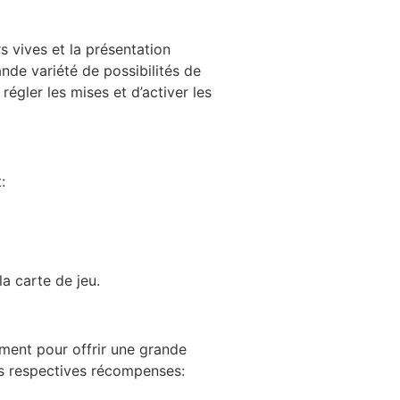
rs vives et la présentation
nde variété de possibilités de
régler les mises et d’activer les
:
la carte de jeu.
ment pour offrir une grande
rs respectives récompenses: