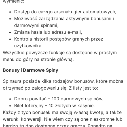
wymienić:
Dostęp do całego arsenału gier automatowych,
Możliwość zarządzania aktywnymi bonusami i
darmowymi spinami,
Zmiana hasła lub adresu e-mail,
Kontrola historii postępów granych przez
użytkownika.
Wszystkie powyższe funkcje są dostępne w prostym
menu do góry na stronie główną.
Bonusy i Darmowe Spiny
Spinaura posiada kilka rodzajów bonusów, które można
otrzymać po zalogowaniu się. Z listy jest to:
Dobro powitań – 100 darmowych spinów,
Bilet loteryjny – 10 złotych w kasynie.
Każdy z tych bonusek ma swoją własną kwotę, a także
warunki konwersji. Nie wiem czy są one nieskromne lub
bardzo trudno dostępne przez gracza. Ponadto na