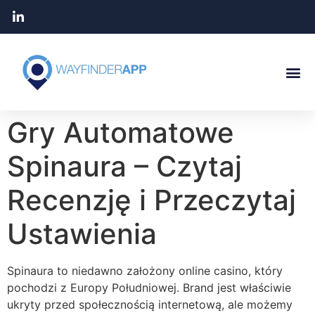
Gry Automatowe
Spinaura – Czytaj
Recenzję i Przeczytaj
Ustawienia
Spinaura to niedawno założony online casino, który
pochodzi z Europy Południowej. Brand jest właściwie
ukryty przed społecznością internetową, ale możemy