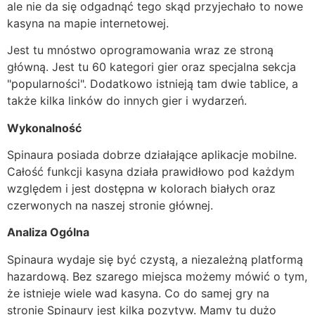
ale nie da się odgadnąć tego skąd przyjechało to nowe
kasyna na mapie internetowej.
Jest tu mnóstwo oprogramowania wraz ze stroną
główną. Jest tu 60 kategori gier oraz specjalna sekcja
"popularności". Dodatkowo istnieją tam dwie tablice, a
także kilka linków do innych gier i wydarzeń.
Wykonalność
Spinaura posiada dobrze działające aplikacje mobilne.
Całość funkcji kasyna działa prawidłowo pod każdym
względem i jest dostępna w kolorach białych oraz
czerwonych na naszej stronie głównej.
Analiza Ogólna
Spinaura wydaje się być czystą, a niezależną platformą
hazardową. Bez szarego miejsca możemy mówić o tym,
że istnieje wiele wad kasyna. Co do samej gry na
stronie Spinaury jest kilka pozytyw. Mamy tu dużo