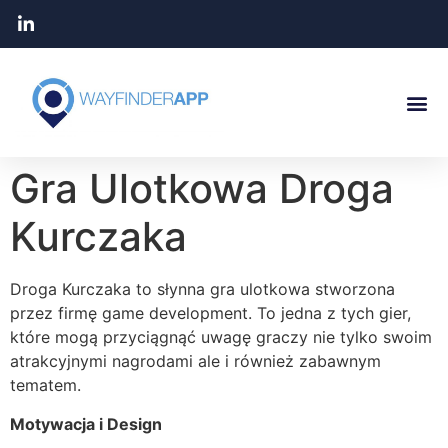
Gra Ulotkowa Droga
Kurczaka
Droga Kurczaka to słynna gra ulotkowa stworzona
przez firmę game development. To jedna z tych gier,
które mogą przyciągnąć uwagę graczy nie tylko swoim
atrakcyjnymi nagrodami ale i również zabawnym
tematem.
Motywacja i Design