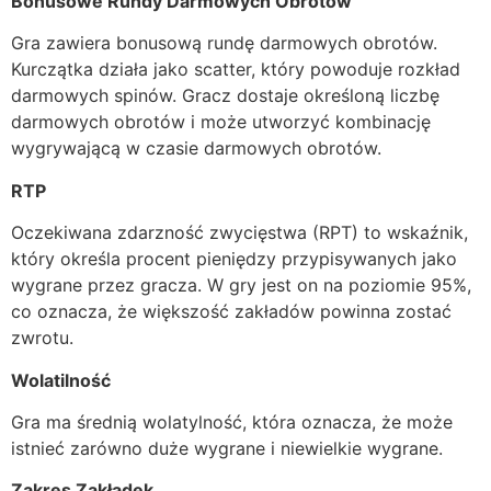
Bonusowe Rundy Darmowych Obrotów
Gra zawiera bonusową rundę darmowych obrotów.
Kurczątka działa jako scatter, który powoduje rozkład
darmowych spinów. Gracz dostaje określoną liczbę
darmowych obrotów i może utworzyć kombinację
wygrywającą w czasie darmowych obrotów.
RTP
Oczekiwana zdarzność zwycięstwa (RPT) to wskaźnik,
który określa procent pieniędzy przypisywanych jako
wygrane przez gracza. W gry jest on na poziomie 95%,
co oznacza, że większość zakładów powinna zostać
zwrotu.
Wolatilność
Gra ma średnią wolatylność, która oznacza, że może
istnieć zarówno duże wygrane i niewielkie wygrane.
Zakres Zakładek