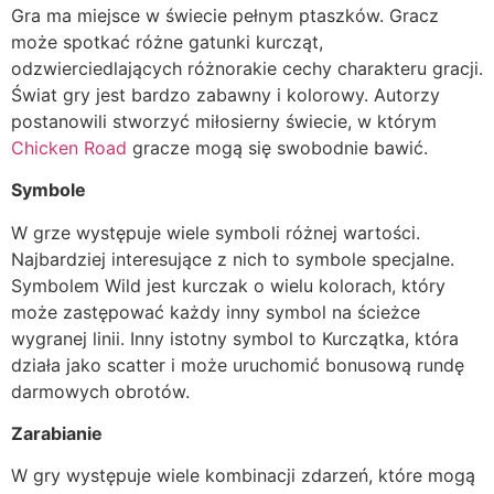
Gra ma miejsce w świecie pełnym ptaszków. Gracz
może spotkać różne gatunki kurcząt,
odzwierciedlających różnorakie cechy charakteru gracji.
Świat gry jest bardzo zabawny i kolorowy. Autorzy
postanowili stworzyć miłosierny świecie, w którym
Chicken Road
gracze mogą się swobodnie bawić.
Symbole
W grze występuje wiele symboli różnej wartości.
Najbardziej interesujące z nich to symbole specjalne.
Symbolem Wild jest kurczak o wielu kolorach, który
może zastępować każdy inny symbol na ścieżce
wygranej linii. Inny istotny symbol to Kurczątka, która
działa jako scatter i może uruchomić bonusową rundę
darmowych obrotów.
Zarabianie
W gry występuje wiele kombinacji zdarzeń, które mogą