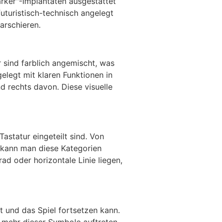
ker"-Implantaten ausgestattet
turistisch-technisch angelegt
arschieren.
 sind farblich angemischt, was
elegt mit klaren Funktionen in
 rechts davon. Diese visuelle
astatur eingeteilt sind. Von
n kann man diese Kategorien
d oder horizontale Linie liegen,
t und das Spiel fortsetzen kann.