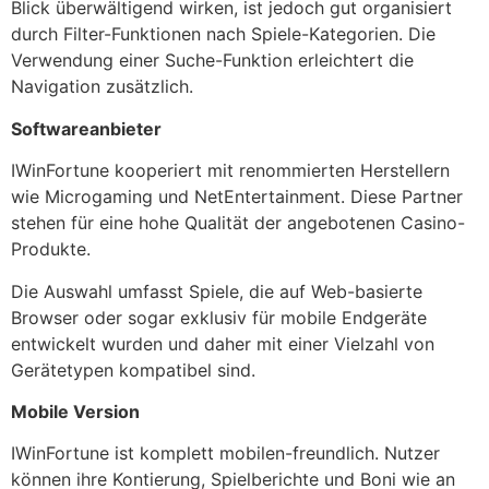
Blick überwältigend wirken, ist jedoch gut organisiert
durch Filter-Funktionen nach Spiele-Kategorien. Die
Verwendung einer Suche-Funktion erleichtert die
Navigation zusätzlich.
Softwareanbieter
IWinFortune kooperiert mit renommierten Herstellern
wie Microgaming und NetEntertainment. Diese Partner
stehen für eine hohe Qualität der angebotenen Casino-
Produkte.
Die Auswahl umfasst Spiele, die auf Web-basierte
Browser oder sogar exklusiv für mobile Endgeräte
entwickelt wurden und daher mit einer Vielzahl von
Gerätetypen kompatibel sind.
Mobile Version
IWinFortune ist komplett mobilen-freundlich. Nutzer
können ihre Kontierung, Spielberichte und Boni wie an