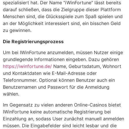
spezialisiert hat. Der Name "iWinFortune" lässt bereits
darauf schließen, dass die Zielgruppe dieser Plattform
Menschen sind, die Glücksspiele zum Spaß spielen und
an der Möglichkeit interessiert sind, ein bisschen Geld
zu gewinnen.
Die Registrierungsprozess
Um bei IWinFortune anzumelden, müssen Nutzer einige
grundlegende Informationen eingeben. Dazu gehören
https://iwinfortune.de/
Name, Geburtsdatum, Wohnort
und Kontaktdaten wie E-Mail-Adresse oder
Telefonnummer. Optional können Benutzer auch ein
Benutzernamen und Passwort für die Anmeldung
wählen.
Im Gegensatz zu vielen anderen Online-Casinos bietet
IWinFortune keine automatische Registrierung bei
Einzahlung an, sodass User zunächst manuell anmelden
müssen. Die Eingabefelder sind leicht lesbar und die