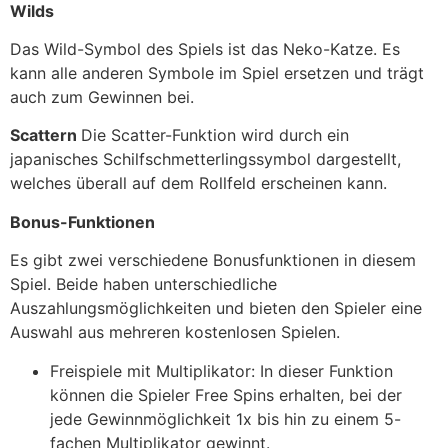
Wilds
Das Wild-Symbol des Spiels ist das Neko-Katze. Es
kann alle anderen Symbole im Spiel ersetzen und trägt
auch zum Gewinnen bei.
Scattern
Die Scatter-Funktion wird durch ein
japanisches Schilfschmetterlingssymbol dargestellt,
welches überall auf dem Rollfeld erscheinen kann.
Bonus-Funktionen
Es gibt zwei verschiedene Bonusfunktionen in diesem
Spiel. Beide haben unterschiedliche
Auszahlungsmöglichkeiten und bieten den Spieler eine
Auswahl aus mehreren kostenlosen Spielen.
Freispiele mit Multiplikator: In dieser Funktion
können die Spieler Free Spins erhalten, bei der
jede Gewinnmöglichkeit 1x bis hin zu einem 5-
fachen Multiplikator gewinnt.