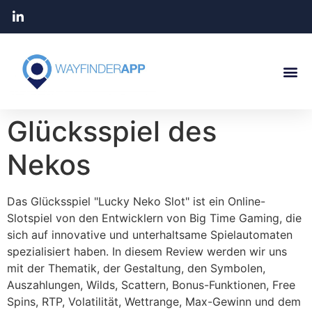
Glücksspiel des
Nekos
Das Glücksspiel "Lucky Neko Slot" ist ein Online-
Slotspiel von den Entwicklern von Big Time Gaming, die
sich auf innovative und unterhaltsame Spielautomaten
spezialisiert haben. In diesem Review werden wir uns
mit der Thematik, der Gestaltung, den Symbolen,
Auszahlungen, Wilds, Scattern, Bonus-Funktionen, Free
Spins, RTP, Volatilität, Wettrange, Max-Gewinn und dem