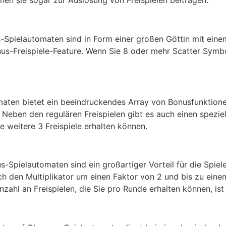
nen sie sogar zur Auslösung von Freispielen beitragen.
Spielautomaten sind in Form einer großen Göttin mit einem 
nus-Freispiele-Feature. Wenn Sie 8 oder mehr Scatter Symb
ten bietet ein beeindruckendes Array von Bonusfunktionen 
. Neben den regulären Freispielen gibt es auch einen spezi
 weitere 3 Freispiele erhalten können.
s-Spielautomaten sind ein großartiger Vorteil für die Spiel
h den Multiplikator um einen Faktor von 2 und bis zu ein
zahl an Freispielen, die Sie pro Runde erhalten können, ist