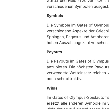
Götter und Helden zu versetzen. D
verschiedenen Symbolen ausgestat
Symbols
Die Symbole im Gates of Olympus
verschiedene Aspekte der Griechi
Sphingen, Pegasus und Amphoren. 
hohen Auszahlungszahl versehen i
Payouts
Die Payouts im Gates of Olympus
anzubieten. Die höchsten Payout
verwendete Wetteinsatz reichen. 
noch sehr attraktiv.
Wilds
Im Gates of Olympus-Spielautomat
ersetzt alle anderen Symbole im Sp