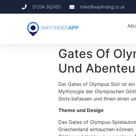
01204 362450
mike@wayfinding.co.uk
Abo
Gates Of Ol
Und Abenteu
Der Gates of Olympus Slot ist ei
Mythologie der Olympischen Götte
Slots befassen und Ihnen einen u
Theme und Design
Das Gates of Olympus-Spielautoma
Griechenland eintauchen können. Di