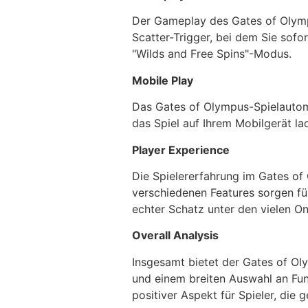
Der Gameplay des Gates of Olympu
Scatter-Trigger, bei dem Sie sofo
"Wilds and Free Spins"-Modus.
Mobile Play
Das Gates of Olympus-Spielautoma
das Spiel auf Ihrem Mobilgerät lad
Player Experience
Die Spielererfahrung im Gates of
verschiedenen Features sorgen fü
echter Schatz unter den vielen Onl
Overall Analysis
Insgesamt bietet der Gates of Ol
und einem breiten Auswahl an Funk
positiver Aspekt für Spieler, die