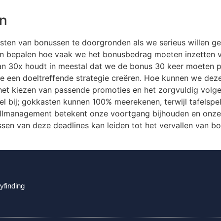
en
eisten van bonussen te doorgronden als we serieus willen 
ten bepalen hoe vaak we het bonusbedrag moeten inzetten 
van 30x houdt in meestal dat we de bonus 30 keer moeten 
e een doeltreffende strategie creëren. Hoe kunnen we dez
et kiezen van passende promoties en het zorgvuldig volgen
eel bij; gokkasten kunnen 100% meerekenen, terwijl tafelspel
llmanagement betekent onze voortgang bijhouden en onze
sen van deze deadlines kan leiden tot het vervallen van b
yfinding