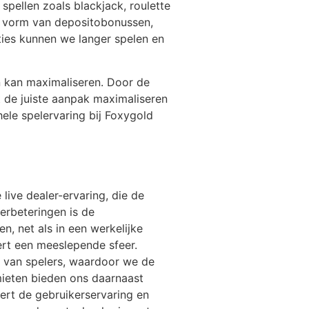
pellen zoals blackjack, roulette
e vorm van depositobonussen,
ties kunnen we langer spelen en
 kan maximaliseren. Door de
 de juiste aanpak maximaliseren
ele spelervaring bij Foxygold
ive dealer-ervaring, die de
erbeteringen is de
n, net als in een werkelijke
rt een meeslepende sfeer.
n van spelers, waardoor we de
mieten bieden ons daarnaast
etert de gebruikerservaring en