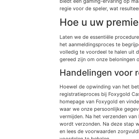
biedt een gaming-ervaring op maa
regie voor de speler, wat resulte
Hoe u uw premie
Laten we de essentiële procedure
het aanmeldingsproces te begrijp
volledig te voordeel te halen uit
gereed zijn om onze beloningen o
Handelingen voor re
Hoewel de opwinding van het betr
registratieproces bij Foxygold Ca
homepage van Foxygold en vinden 
waar we onze persoonlijke gegeven
vermijden. Na het verzenden van 
wordt verzonden. Na deze stap wo
en lees de voorwaarden zorgvuldi
voordelen te behalen.