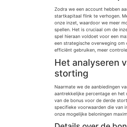
Zodra we een account hebben aan
startkapitaal flink te verhogen.
onze inzet, waardoor we meer mo
spellen. Het is cruciaal om de in
spel hieraan voldoet voor een max
een strategische overweging om d
efficiënt gebruiken, meer control
Het analyseren 
storting
Naarmate we de aanbiedingen van
aantrekkelijke percentage en he
van de bonus voor de derde stor
specifieke voorwaarden die van i
onze mogelijke beloningen maximal
Details over de bo