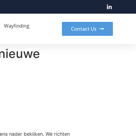
Wayfinding
Contact Us
 nieuwe
ens nader bekijken. We richten