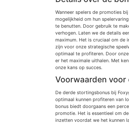
Wanneer spelers de promoties bij
mogelijkheid om hun spelervaring
te benutten. Door gebruik te ma
verhogen. Laten we de details ee
maximum. Het is cruciaal om de i
zijn voor onze strategische spee
optimaal te profiteren. Door onz
er het maximale uithalen. Met ke
onze kans op succes.
Voorwaarden voor d
De derde stortingsbonus bij Foxy
optimaal kunnen profiteren van 
bonus biedt doorgaans een percen
promotie. Het is essentieel om 
inzetten voordat we het kunnen la