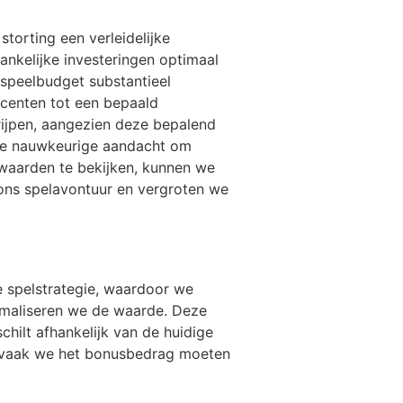
torting een verleidelijke
ankelijke investeringen optimaal
speelbudget substantieel
ocenten tot een bepaald
rijpen, aangezien deze bepalend
onze nauwkeurige aandacht om
rwaarden te bekijken, kunnen we
 ons spelavontuur en vergroten we
e spelstrategie, waardoor we
imaliseren we de waarde. Deze
ilt afhankelijk van de huidige
e vaak we het bonusbedrag moeten