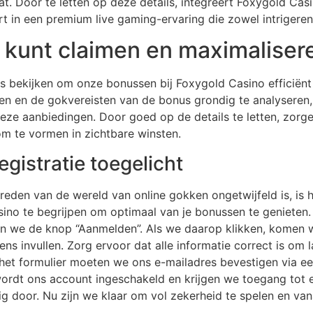
t. Door te letten op deze details, integreert Foxygold Ca
ert in een premium live gaming-ervaring die zowel intrigeren
 kunt claimen en maximaliser
s bekijken om onze bonussen bij Foxygold Casino efficiënt 
en en de gokvereisten van de bonus grondig te analyseren
 deze aanbiedingen. Door goed op de details te letten, zorg
m te vormen in zichtbare winsten.
gistratie toegelicht
eden van de wereld van online gokken ongetwijfeld is, is h
sino te begrijpen om optimaal van je bonussen te genieten
we de knop “Aanmelden”. Als we daarop klikken, komen we 
s invullen. Zorg ervoor dat alle informatie correct is om l
het formulier moeten we ons e-mailadres bevestigen via een
rdt ons account ingeschakeld en krijgen we toegang tot e
g door. Nu zijn we klaar om vol zekerheid te spelen en va