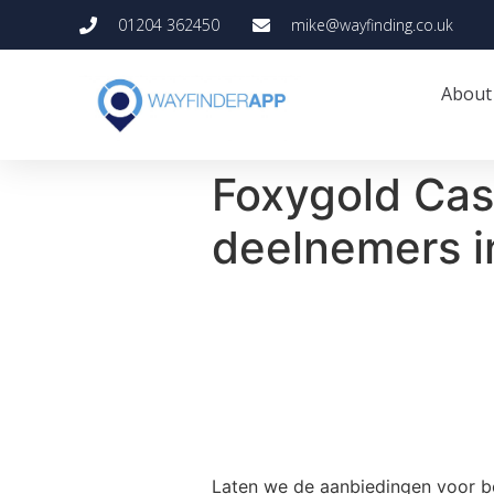
01204 362450
mike@wayfinding.co.uk
About
Foxygold Cas
deelnemers i
Laten we de aanbiedingen voor 