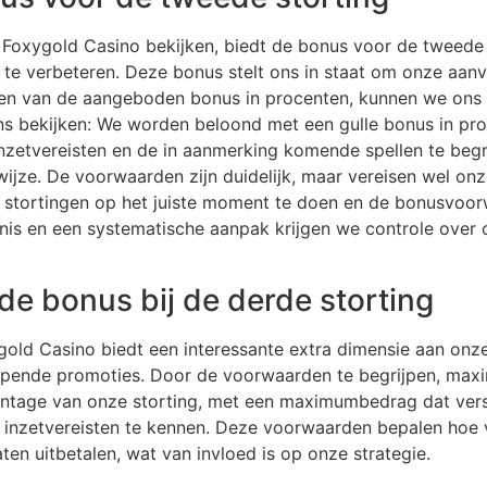
 Foxygold Casino bekijken, biedt de bonus voor de tweede s
 te verbeteren. Deze bonus stelt ons in staat om onze aanv
ken van de aangeboden bonus in procenten, kunnen we ons 
ns bekijken: We worden beloond met een gulle bonus in pr
nzetvereisten en de in aanmerking komende spellen te beg
lwijze. De voorwaarden zijn duidelijk, maar vereisen wel 
e stortingen op het juiste moment te doen en de bonusvoo
nnis en een systematische aanpak krijgen we controle over
e bonus bij de derde storting
gold Casino biedt een interessante extra dimensie aan onz
lopende promoties. Door de voorwaarden te begrijpen, max
tage van onze storting, met een maximumbedrag dat versch
de inzetvereisten te kennen. Deze voorwaarden bepalen ho
ten uitbetalen, wat van invloed is op onze strategie.