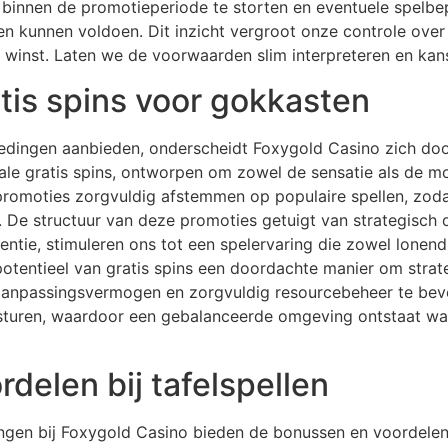
om binnen de promotieperiode te storten en eventuele spelb
en kunnen voldoen. Dit inzicht vergroot onze controle over
le winst. Laten we de voorwaarden slim interpreteren en ka
tis spins voor gokkasten
iedingen aanbieden, onderscheidt Foxygold Casino zich doo
le gratis spins, ontworpen om zowel de sensatie als de mo
romoties zorgvuldig afstemmen op populaire spellen, zod
De structuur van deze promoties getuigt van strategisch de
ntie, stimuleren ons tot een spelervaring die zowel lonend
tentieel van gratis spins een doordachte manier om strate
aanpassingsvermogen en zorgvuldig resourcebeheer te bevo
e sturen, waardoor een gebalanceerde omgeving ontstaat wa
delen bij tafelspellen
dingen bij Foxygold Casino bieden de bonussen en voordelen