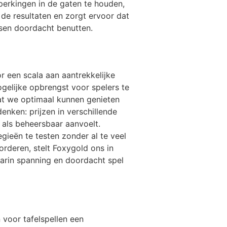
eperkingen in de gaten te houden,
 de resultaten en zorgt ervoor dat
nsen doordacht benutten.
r een scala aan aantrekkelijke
gelijke opbrengst voor spelers te
at we optimaal kunnen genieten
nken: prijzen in verschillende
 als beheersbaar aanvoelt.
gieën te testen zonder al te veel
rderen, stelt Foxygold ons in
arin spanning en doordacht spel
 voor tafelspellen een