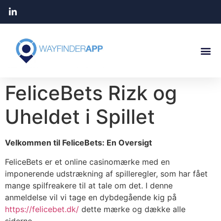
FeliceBets Rizk og
Uheldet i Spillet
Velkommen til FeliceBets: En Oversigt
FeliceBets er et online casinomærke med en
imponerende udstrækning af spilleregler, som har fået
mange spilfreakere til at tale om det. I denne
anmeldelse vil vi tage en dybdegående kig på
https://felicebet.dk/
dette mærke og dække alle
siderne.