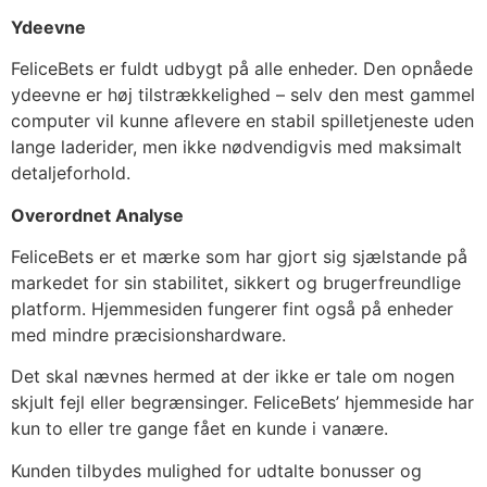
Ydeevne
FeliceBets er fuldt udbygt på alle enheder. Den opnåede
ydeevne er høj tilstrækkelighed – selv den mest gammel
computer vil kunne aflevere en stabil spilletjeneste uden
lange laderider, men ikke nødvendigvis med maksimalt
detaljeforhold.
Overordnet Analyse
FeliceBets er et mærke som har gjort sig sjælstande på
markedet for sin stabilitet, sikkert og brugerfreundlige
platform. Hjemmesiden fungerer fint også på enheder
med mindre præcisionshardware.
Det skal nævnes hermed at der ikke er tale om nogen
skjult fejl eller begrænsinger. FeliceBets’ hjemmeside har
kun to eller tre gange fået en kunde i vanære.
Kunden tilbydes mulighed for udtalte bonusser og