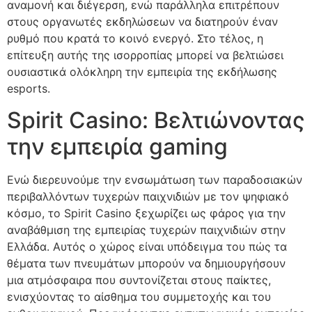
αναμονή και διέγερση, ενώ παράλληλα επιτρέπουν
στους οργανωτές εκδηλώσεων να διατηρούν έναν
ρυθμό που κρατά το κοινό ενεργό. Στο τέλος, η
επίτευξη αυτής της ισορροπίας μπορεί να βελτιώσει
ουσιαστικά ολόκληρη την εμπειρία της εκδήλωσης
esports.
Spirit Casino: Βελτιώνοντας
την εμπειρία gaming
Ενώ διερευνούμε την ενσωμάτωση των παραδοσιακών
περιβαλλόντων τυχερών παιχνιδιών με τον ψηφιακό
κόσμο, το Spirit Casino ξεχωρίζει ως φάρος για την
αναβάθμιση της εμπειρίας τυχερών παιχνιδιών στην
Ελλάδα. Αυτός ο χώρος είναι υπόδειγμα του πώς τα
θέματα των πνευμάτων μπορούν να δημιουργήσουν
μια ατμόσφαιρα που συντονίζεται στους παίκτες,
ενισχύοντας το αίσθημα του συμμετοχής και του