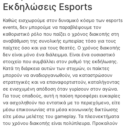
Εκδηλώσεις Esports
Καθώς εισχωρούμε στον δυναμικό κόσμο των esports
events, δεν μπορούμε να παραβλέψουμε τον
καθοριστικό ρόλο που παίζει ο χρόνος διακοπής στη
αναβάθμιση της συνολικής εμπειρίας τόσο για τους
παίχτες όσο και για τους θεατές. Ο χρόνος διακοπής
δεν είναι μόνο ένα διάλειμμα. Είναι ένα ουσιαστικό
στοιχείο που συμβάλλει στον ρυθμό της εκδήλωσης.
Κατά τη διάρκεια αυτών των στιγμών, οι παίκτες
μπορούν να αναδιοργανωθούν, να καταστρώσουν
στρατηγικές και να επαναφορτιστούν, καταλήγοντας
σε ενισχυμένη απόδοση όταν γυρίσουν στον αγώνα.
Για τους οπαδούς, αυτή η παύση προσφέρει ευκαιρίες
να ασχοληθούν πιο εντατικά με το περιεχόμενο, είτε
μέσω επικοινωνίας στα μέσα κοινωνικής δικτύωσης
είτε μέσω μελέτης του gameplay. Τα πλεονεκτήματα
του χρόνου διακοπής είναι πολύπλευρα. Προκαλούν