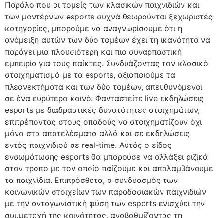
Παρόλο που οι τομείς των κλασικών παιχνιδιών και
των μοντέρνων esports συχνά θεωρούνται ξεχωριστές
κατηγορίες, μπορούμε να αναγνωρίσουμε ότι η
ανάμειξη αυτών των δύο τομέων έχει τη ικανότητα να
παράγει μια πλουσιότερη και πιο συναρπαστική
εμπειρία για τους παίκτες. Συνδυάζοντας τον κλασικό
στοιχηματισμό με τα esports, αξιοποιούμε τα
πλεονεκτήματα και των δύο τομέων, απευθυνόμενοι
σε ένα ευρύτερο κοινό. Φανταστείτε live εκδηλώσεις
esports με διαδραστικές δυνατότητες στοιχημάτων,
επιτρέποντας στους οπαδούς να στοιχηματίζουν όχι
μόνο στα αποτελέσματα αλλά και σε εκδηλώσεις
εντός παιχνιδιού σε real-time. Αυτός ο είδος
ενσωμάτωσης esports θα μπορούσε να αλλάξει ριζικά
στον τρόπο με τον οποίο παίζουμε και απολαμβάνουμε
τα παιχνίδια. Επιπρόσθετα, ο συνδυασμός των
κοινωνικών στοιχείων των παραδοσιακών παιχνιδιών
με την ανταγωνιστική φύση των esports ενισχύει την
συμμετοχή της κοινότητας, αναβαθμίζοντας τη