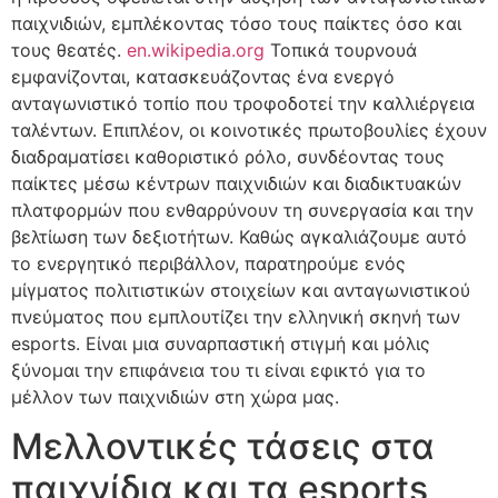
παιχνιδιών, εμπλέκοντας τόσο τους παίκτες όσο και
τους θεατές.
en.wikipedia.org
Τοπικά τουρνουά
εμφανίζονται, κατασκευάζοντας ένα ενεργό
ανταγωνιστικό τοπίο που τροφοδοτεί την καλλιέργεια
ταλέντων. Επιπλέον, οι κοινοτικές πρωτοβουλίες έχουν
διαδραματίσει καθοριστικό ρόλο, συνδέοντας τους
παίκτες μέσω κέντρων παιχνιδιών και διαδικτυακών
πλατφορμών που ενθαρρύνουν τη συνεργασία και την
βελτίωση των δεξιοτήτων. Καθώς αγκαλιάζουμε αυτό
το ενεργητικό περιβάλλον, παρατηρούμε ενός
μίγματος πολιτιστικών στοιχείων και ανταγωνιστικού
πνεύματος που εμπλουτίζει την ελληνική σκηνή των
esports. Είναι μια συναρπαστική στιγμή και μόλις
ξύνομαι την επιφάνεια του τι είναι εφικτό για το
μέλλον των παιχνιδιών στη χώρα μας.
Μελλοντικές τάσεις στα
παιχνίδια και τα esports