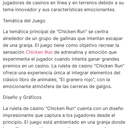
jugadores de casinos en línea y en terrenos debido a su
tema innovador y sus características emocionantes.
Temática del Juego
La temática principal de "Chicken Run" se centra
alrededor de un grupo de gallinas que intentan escapar
de una granja. El juego tiene como objetivo recrear la
sensación
Chicken Run
de adrenalina y emoción que
experimenta el jugador cuando intenta ganar grandes
premios en un casino. La ruleta de casino "Chicken Run"
ofrece una experiencia única al integrar elementos del
clásico libro de animales, "El granero rojo", con la
emocionante atmósfera de las carreras de galgos.
Diseño y Gráficos
La ruleta de casino "Chicken Run" cuenta con un diseño
impresionante que captura a los jugadores desde el
principio. El juego está ambientado en una granja donde