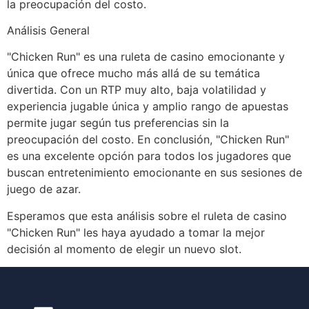
la preocupación del costo.
Análisis General
"Chicken Run" es una ruleta de casino emocionante y
única que ofrece mucho más allá de su temática
divertida. Con un RTP muy alto, baja volatilidad y
experiencia jugable única y amplio rango de apuestas
permite jugar según tus preferencias sin la
preocupación del costo. En conclusión, "Chicken Run"
es una excelente opción para todos los jugadores que
buscan entretenimiento emocionante en sus sesiones de
juego de azar.
Esperamos que esta análisis sobre el ruleta de casino
"Chicken Run" les haya ayudado a tomar la mejor
decisión al momento de elegir un nuevo slot.