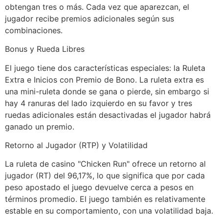
obtengan tres o más. Cada vez que aparezcan, el
jugador recibe premios adicionales según sus
combinaciones.
Bonus y Rueda Libres
El juego tiene dos características especiales: la Ruleta
Extra e Inicios con Premio de Bono. La ruleta extra es
una mini-ruleta donde se gana o pierde, sin embargo si
hay 4 ranuras del lado izquierdo en su favor y tres
ruedas adicionales están desactivadas el jugador habrá
ganado un premio.
Retorno al Jugador (RTP) y Volatilidad
La ruleta de casino "Chicken Run" ofrece un retorno al
jugador (RT) del 96,17%, lo que significa que por cada
peso apostado el juego devuelve cerca a pesos en
términos promedio. El juego también es relativamente
estable en su comportamiento, con una volatilidad baja.