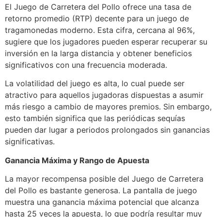
El Juego de Carretera del Pollo ofrece una tasa de
retorno promedio (RTP) decente para un juego de
tragamonedas moderno. Esta cifra, cercana al 96%,
sugiere que los jugadores pueden esperar recuperar su
inversión en la larga distancia y obtener beneficios
significativos con una frecuencia moderada.
La volatilidad del juego es alta, lo cual puede ser
atractivo para aquellos jugadoras dispuestas a asumir
más riesgo a cambio de mayores premios. Sin embargo,
esto también significa que las periódicas sequías
pueden dar lugar a periodos prolongados sin ganancias
significativas.
Ganancia Máxima y Rango de Apuesta
La mayor recompensa posible del Juego de Carretera
del Pollo es bastante generosa. La pantalla de juego
muestra una ganancia máxima potencial que alcanza
hasta 25 veces la apuesta, lo que podría resultar muy