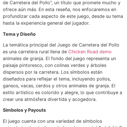
de Carretera del Pollo", un título que promete mucho y
ofrece aún más. En esta reseña, nos enfocaremos en
profundizar cada aspecto de este juego, desde su tema
hasta la experiencia general del jugador.
Tema y Diseño
La temática principal del Juego de Carretera del Pollo
es una carretera rural llena de
Chicken Road demo
animales de granja. El fondo del juego representa un
paisaje pintoresco, con colinas verdes y árboles
dispersos por la carretera. Los símbolos están
diseñados para reflejar el tema, incluyendo pollos,
gansos, vacas, cerdos y otros animales de granja. El
estilo artístico es colorido y alegre, lo que contribuye a
crear una atmósfera divertida y acogedora.
Símbolos y Payouts
El juego cuenta con una variedad de símbolos