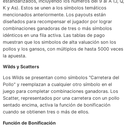
estandarizados, incluyendo los números del 9 al A (J, Q,
K y As). Estos se unen a los símbolos temáticos
mencionados anteriormente. Los payouts están
diseñados para recompensar el jugador por lograr
combinaciones ganadoras de tres o más símbolos
idénticos en una fila activa. Las tablas de pago
muestran que los simbolos de alta valuación son los
pollos y los gansos, con múltiplos de hasta 5000 veces
la apuesta.
Wilds y Scatters
Los Wilds se presentan como símbolos "Carretera del
Pollo" y reemplazan a cualquier otro símbolo en el
juego para completar combinaciones ganadoras. Los
Scatter, representados por una carretera con un pollo
sentado encima, activa la función de bonificación
cuando se obtienen tres o más de ellos.
Función de Bonificación