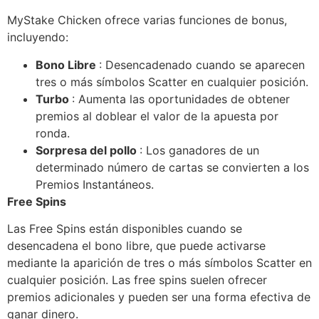
MyStake Chicken ofrece varias funciones de bonus,
incluyendo:
Bono Libre
: Desencadenado cuando se aparecen
tres o más símbolos Scatter en cualquier posición.
Turbo
: Aumenta las oportunidades de obtener
premios al doblear el valor de la apuesta por
ronda.
Sorpresa del pollo
: Los ganadores de un
determinado número de cartas se convierten a los
Premios Instantáneos.
Free Spins
Las Free Spins están disponibles cuando se
desencadena el bono libre, que puede activarse
mediante la aparición de tres o más símbolos Scatter en
cualquier posición. Las free spins suelen ofrecer
premios adicionales y pueden ser una forma efectiva de
ganar dinero.