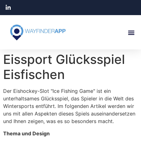
Eissport Glücksspiel
Eisfischen
Der Eishockey-Slot "Ice Fishing Game" ist ein
unterhaltsames Glücksspiel, das Spieler in die Welt des
Wintersports entführt. Im folgenden Artikel werden wir
uns mit allen Aspekten dieses Spiels auseinandersetzen
und Ihnen zeigen, was es so besonders macht.
Thema und Design