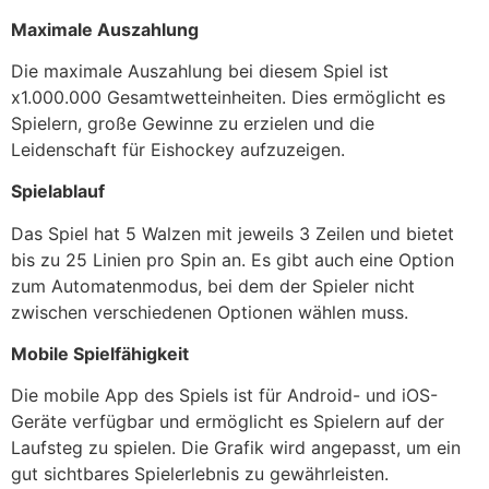
Maximale Auszahlung
Die maximale Auszahlung bei diesem Spiel ist
x1.000.000 Gesamtwetteinheiten. Dies ermöglicht es
Spielern, große Gewinne zu erzielen und die
Leidenschaft für Eishockey aufzuzeigen.
Spielablauf
Das Spiel hat 5 Walzen mit jeweils 3 Zeilen und bietet
bis zu 25 Linien pro Spin an. Es gibt auch eine Option
zum Automatenmodus, bei dem der Spieler nicht
zwischen verschiedenen Optionen wählen muss.
Mobile Spielfähigkeit
Die mobile App des Spiels ist für Android- und iOS-
Geräte verfügbar und ermöglicht es Spielern auf der
Laufsteg zu spielen. Die Grafik wird angepasst, um ein
gut sichtbares Spielerlebnis zu gewährleisten.