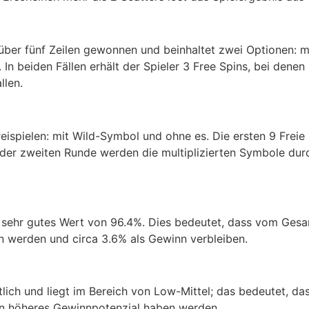
über fünf Zeilen gewonnen und beinhaltet zwei Optionen: 
In beiden Fällen erhält der Spieler 3 Free Spins, bei denen
llen.
reispielen: mit Wild-Symbol und ohne es. Die ersten 9 Freie
in der zweiten Runde werden die multiplizierten Symbole du
in sehr gutes Wert von 96.4%. Dies bedeutet, dass vom Ges
 werden und circa 3.6% als Gewinn verbleiben.
ittlich und liegt im Bereich von Low-Mittel; das bedeutet, d
in höheres Gewinnpotenzial haben werden.