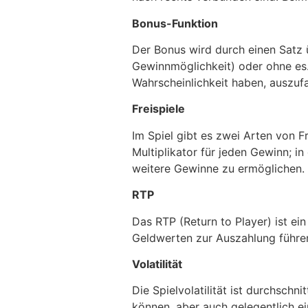
Bonus-Funktion
Der Bonus wird durch einen Satz 
Gewinnmöglichkeit) oder ohne es. 
Wahrscheinlichkeit haben, auszufa
Freispiele
Im Spiel gibt es zwei Arten von F
Multiplikator für jeden Gewinn; 
weitere Gewinne zu ermöglichen.
RTP
Das RTP (Return to Player) ist e
Geldwerten zur Auszahlung führen
Volatilität
Die Spielvolatilität ist durchschn
können, aber auch gelegentlich e