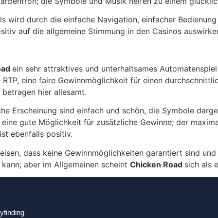
farbenfroh; die Symbole und Musik helfen zu einem glücklic
els wird durch die einfache Navigation, einfacher Bedienung 
ositiv auf die allgemeine Stimmung in den Casinos auswirke
oad
ein sehr attraktives und unterhaltsames Automatenspiel 
TP, eine faire Gewinnmöglichkeit für einen durchschnittlic
betragen hier allesamt.
he Erscheinung sind einfach und schön, die Symbole dargest
n eine gute Möglichkeit für zusätzliche Gewinne; der maxi
t ebenfalls positiv.
isen, dass keine Gewinnmöglichkeiten garantiert sind und 
 kann; aber im Allgemeinen scheint
Chicken Road
sich als 
yfinding