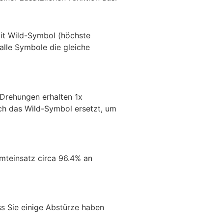
mit Wild-Symbol (höchste
 alle Symbole die gleiche
 Drehungen erhalten 1x
rch das Wild-Symbol ersetzt, um
amteinsatz circa 96.4% an
ass Sie einige Abstürze haben