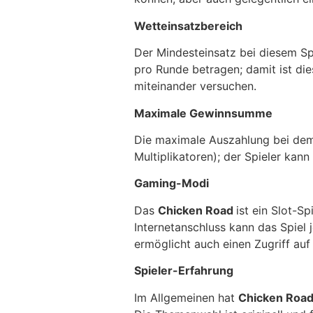
Wetteinsatzbereich
Der Mindesteinsatz bei diesem Sp
pro Runde betragen; damit ist die
miteinander versuchen.
Maximale Gewinnsumme
Die maximale Auszahlung bei dem 
Multiplikatoren); der Spieler kann
Gaming-Modi
Das
Chicken Road
ist ein Slot-S
Internetanschluss kann das Spiel
ermöglicht auch einen Zugriff auf
Spieler-Erfahrung
Im Allgemeinen hat
Chicken Roa