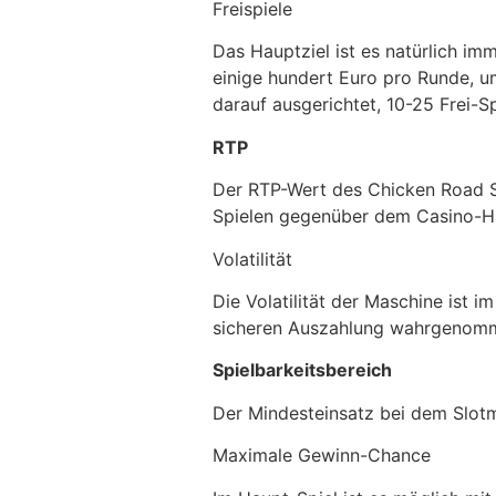
Freispiele
Das Hauptziel ist es natürlich im
einige hundert Euro pro Runde, u
darauf ausgerichtet, 10-25 Frei-
RTP
Der RTP-Wert des Chicken Road Sp
Spielen gegenüber dem Casino-H
Volatilität
Die Volatilität der Maschine ist 
sicheren Auszahlung wahrgenom
Spielbarkeitsbereich
Der Mindesteinsatz bei dem Slot
Maximale Gewinn-Chance