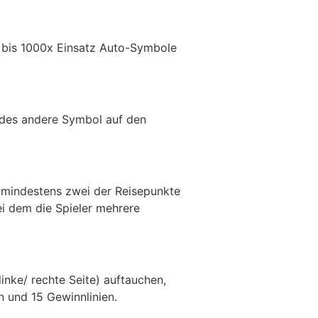
 bis 1000x Einsatz Auto-Symbole
jedes andere Symbol auf den
n mindestens zwei der Reisepunkte
bei dem die Spieler mehrere
inke/ rechte Seite) auftauchen,
n und 15 Gewinnlinien.