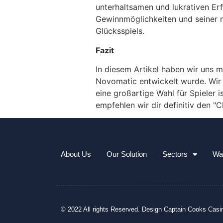
unterhaltsamen und lukrativen Er
Gewinnmöglichkeiten und seiner m
Glücksspiels.
Fazit
In diesem Artikel haben wir uns 
Novomatic entwickelt wurde. Wir 
eine großartige Wahl für Spieler 
empfehlen wir dir definitiv den "
About Us
Our Solution
Sectors
Wa
© 2022 All rights Reserved. Design
Captain Cooks Casi