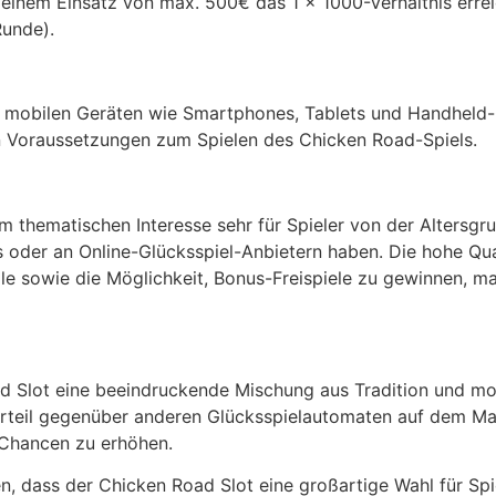
 einem Einsatz von max. 500€ das 1 x 1000-Verhältnis erre
unde).
n mobilen Geräten wie Smartphones, Tablets und Handheld
n Voraussetzungen zum Spielen des Chicken Road-Spiels.
 thematischen Interesse sehr für Spieler von der Altersgru
 oder an Online-Glücksspiel-Anbietern haben. Die hohe Qual
sowie die Möglichkeit, Bonus-Freispiele zu gewinnen, mach
ad Slot eine beeindruckende Mischung aus Tradition und m
rteil gegenüber anderen Glücksspielautomaten auf dem Markt
e Chancen zu erhöhen.
 dass der Chicken Road Slot eine großartige Wahl für Spiel