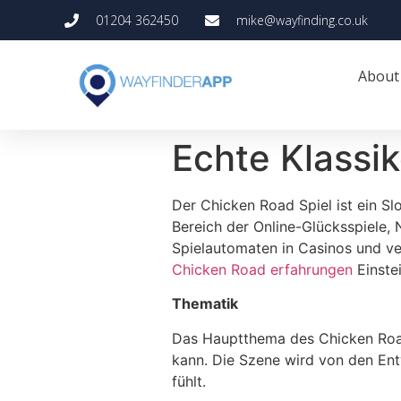
01204 362450
mike@wayfinding.co.uk
About
Echte Klassi
Der Chicken Road Spiel ist ein S
Bereich der Online-Glücksspiele, 
Spielautomaten in Casinos und ve
Chicken Road erfahrungen
Einstei
Thematik
Das Hauptthema des Chicken Road 
kann. Die Szene wird von den Ent
fühlt.