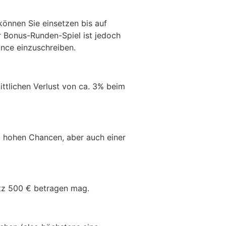
können Sie einsetzen bis auf
r Bonus-Runden-Spiel ist jedoch
ance einzuschreiben.
ttlichen Verlust von ca. 3% beim
it hohen Chancen, aber auch einer
tz 500 € betragen mag.