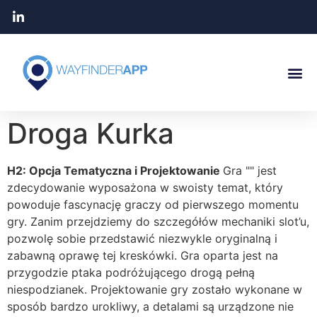
Droga Kurka
H2: Opcja Tematyczna i Projektowanie
Gra "" jest
zdecydowanie wyposażona w swoisty temat, który
powoduje fascynację graczy od pierwszego momentu
gry. Zanim przejdziemy do szczegółów mechaniki slot’u,
pozwolę sobie przedstawić niezwykle oryginalną i
zabawną oprawę tej kreskówki. Gra oparta jest na
przygodzie ptaka podróżującego drogą pełną
niespodzianek. Projektowanie gry zostało wykonane w
sposób bardzo urokliwy, a detalami są urządzone nie