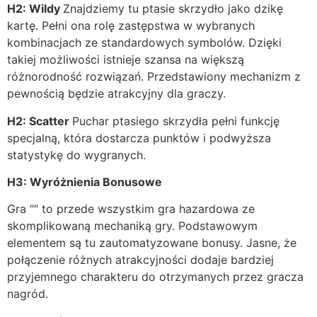
H2: Wildy
Znajdziemy tu ptasie skrzydło jako dzikę
kartę. Pełni ona rolę zastępstwa w wybranych
kombinacjach ze standardowych symbolów. Dzięki
takiej możliwości istnieje szansa na większą
różnorodność rozwiązań. Przedstawiony mechanizm z
pewnością będzie atrakcyjny dla graczy.
H2: Scatter
Puchar ptasiego skrzydła pełni funkcję
specjalną, która dostarcza punktów i podwyższa
statystykę do wygranych.
H3: Wyróżnienia Bonusowe
Gra "" to przede wszystkim gra hazardowa ze
skomplikowaną mechaniką gry. Podstawowym
elementem są tu zautomatyzowane bonusy. Jasne, że
połączenie różnych atrakcyjności dodaje bardziej
przyjemnego charakteru do otrzymanych przez gracza
nagród.