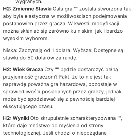
wygranych.
H2: Zmienne Stawki
Cała gra "" została stworzona tak
aby była elastyczna w możliwościach podejmowania
postanowień przez gracza. W kwestii modyfikacji
można skłaniać się zarówno ku niskim, jak i bardzo
wysokim wyborom.
Niska: Zaczynają od 1 dolara. Wyższe: Dostępne są
stawki do 50 dolarów za rundę.
H2: Wiek Gracza
Czy "" będzie dostarczyć pełną
przyjemność graczom? Fakt, że to nie jest tak
naprawdę poważna gra hazardowa, pozostaje w
sprawiedliwości posiadanych przez graczy, jednak
może być spodziewać się z pewnością bardziej
ekscytującego czasu.
H2: Wyniki
Oto skrupulatnie scharakteryzowana "",
które daje mnóstwo do myślenia od strony
technologicznej. Jeśli chodzi o niepożądane