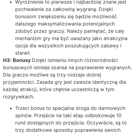
Wyróżnienie to pierwsze i najbardziej znane jest
pochwalenie za całkowitą wygraną. Dzięki
bonusom zwiększeniu się będzie możliwość
dalszego maksymalizowania potencjalnych
zdobyć przez graczy. Należy pamiętać, że cały
mechanizm gry ma być uważany jako atrakcyjna
opcja dla wszystkich poszukujących zabawy i
starań.
H3: Bonusy
Dzięki istnieniu innych różnorodności
bonusowych istnieje szansa na poprawienie wygranych.
Dla gracza możliwe są trzy rodzaje dobrej
przyjemności. Zasada gry jest zawsze identyczną dla
każdej atrakcji, które chętnie uczestniczą w tym
rozgrywkach.
Trzeci bonus to specjalna droga do darmowych
spinów. Przejście na taki etap odblokowuje 10
rund dostępnych do przejścia. Oczywiście, są to
trzy dodatkowe sposoby poprawienia swoich