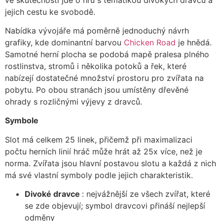
jejich cestu ke svobodě.
Nabídka vývojáře má poměrně jednoduchý návrh
grafiky, kde dominantní barvou
Chicken Road
je hnědá.
Samotné herní plocha se podobá mapě pralesa plného
rostlinstva, stromů i několika potoků a řek, které
nabízejí dostatečné množství prostoru pro zvířata na
pobytu. Po obou stranách jsou umístěny dřevěné
ohrady s rozličnými výjevy z dravců.
Symbole
Slot má celkem 25 linek, přičemž při maximalizaci
počtu herních linií hráč může hrát až 25x více, než je
norma. Zvířata jsou hlavní postavou slotu a každá z nich
má své vlastní symboly podle jejich charakteristik.
Divoké dravce
: nejvážnější ze všech zvířat, které
se zde objevují; symbol dravcovi přináší nejlepší
odměny