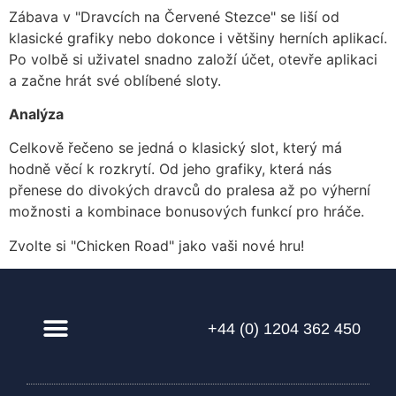
Zábava v "Dravcích na Červené Stezce" se liší od
klasické grafiky nebo dokonce i většiny herních aplikací.
Po volbě si uživatel snadno založí účet, otevře aplikaci
a začne hrát své oblíbené sloty.
Analýza
Celkově řečeno se jedná o klasický slot, který má
hodně věcí k rozkrytí. Od jeho grafiky, která nás
přenese do divokých dravců do pralesa až po výherní
možnosti a kombinace bonusových funkcí pro hráče.
Zvolte si "Chicken Road" jako vaši nové hru!
+44 (0) 1204 362 450