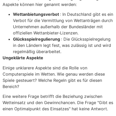
Aspekte können hier genannt werden:
Wettanbietungsverbot
: In Deutschland gibt es ein
Verbot für die Vermittlung von Wettanträgen durch
Unternehmen außerhalb der Bundesländer mit
offiziellen Wettanbieter-Lizenzen.
Glücksspielregulierung
: Die Glücksspielregelung
in den Ländern legt fest, was zulässig ist und wird
regelmäßig überarbeitet.
Ungeklärte Aspekte
Einige unklarere Aspekte sind die Rolle von
Computerspiele im Wetten. Wie genau werden diese
Spiele gesteuert? Welche Regeln gibt es für diesen
Bereich?
Eine weitere Frage betrifft die Beziehung zwischen
Wetteinsatz und den Gewinnchancen. Die Frage "Gibt es
einen Optimalpunkt des Einsatzes" hat keine Antwort.