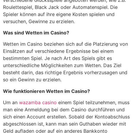
Roulettespiel, Black Jack oder Automatenspiel. Die
Spieler können auf ihre eigene Kosten spielen und
versuchen, Gewinne zu erzielen.
Was sind Wetten im Casino?
Wetten im Casino beziehen sich auf die Platzierung von
Einsätzen auf verschiedene Ergebnisse bei einem
bestimmten Spiel. Je nach Art des Spiels gibt es
unterschiedliche Möglichkeiten zum Wetten. Das Ziel
besteht darin, das richtige Ergebnis vorherzusagen und
so ein Gewinn zu erzielen.
Wie funktionieren Wetten im Casino?
Um an
wazamba casino
einem Spiel teilzunehmen, muss
man eine Anmeldung bei dem Casino durchführen und
sich einen Account erstellen. Sobald der Kontoabschluss
abgeschlossen ist, kann man sein Guthaben wieder mit
Geld aufladen oder auf ein anderes Bankkonto