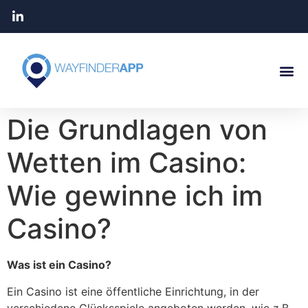
Die Grundlagen von
Wetten im Casino:
Wie gewinne ich im
Casino?
Was ist ein Casino?
Ein Casino ist eine öffentliche Einrichtung, in der
verschiedene Glücksspiele angeboten werden, wie z.B.